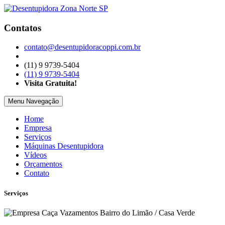
Contatos
contato@desentupidoracoppi.com.br
(11) 9 9739-5404
(11) 9 9739-5404
Visita Gratuita!
Menu
Navegação
Home
Empresa
Serviços
Máquinas Desentupidora
Vídeos
Orçamentos
Contato
Serviços