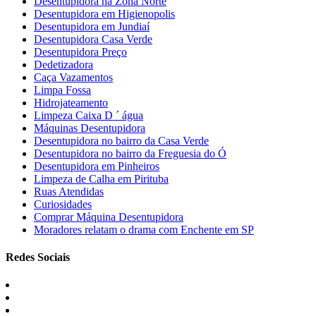
Desentupidora na Zona Norte
Desentupidora em Higienopolis
Desentupidora em Jundiaí
Desentupidora Casa Verde
Desentupidora Preço
Dedetizadora
Caça Vazamentos
Limpa Fossa
Hidrojateamento
Limpeza Caixa D ´ água
Máquinas Desentupidora
Desentupidora no bairro da Casa Verde
Desentupidora no bairro da Freguesia do Ó
Desentupidora em Pinheiros
Limpeza de Calha em Pirituba
Ruas Atendidas
Curiosidades
Comprar Máquina Desentupidora
Moradores relatam o drama com Enchente em SP
Redes Sociais