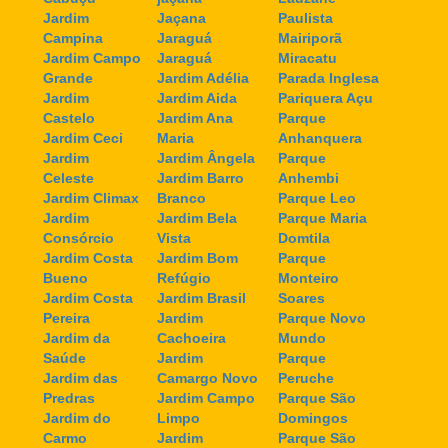
Jardim
Jaçana
Paulista
Campina
Jaraguá
Mairiporã
Jardim Campo
Jaraguá
Miracatu
Grande
Jardim Adélia
Parada Inglesa
Jardim
Jardim Aida
Pariquera Açu
Castelo
Jardim Ana
Parque
Jardim Ceci
Maria
Anhanquera
Jardim
Jardim Ângela
Parque
Celeste
Jardim Barro
Anhembi
Jardim Climax
Branco
Parque Leo
Jardim
Jardim Bela
Parque Maria
Consórcio
Vista
Domtila
Jardim Costa
Jardim Bom
Parque
Bueno
Refúgio
Monteiro
Jardim Costa
Jardim Brasil
Soares
Pereira
Jardim
Parque Novo
Jardim da
Cachoeira
Mundo
Saúde
Jardim
Parque
Jardim das
Camargo Novo
Peruche
Predras
Jardim Campo
Parque São
Jardim do
Limpo
Domingos
Carmo
Jardim
Parque São