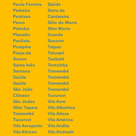
Paula Ferreira
Saúde
Pedreira
Serra da
Perdizes
Cantareira
Perus
Sítio do Morro
Pirituba
Sítio Morro
Planalto
Grande
Paulista
Socorro
Pompéia
Taipas
Praça da
Tatuapé
Árvore
Taubaté
Santa Inês
Terezinha
Santana
Tremembé
Saúde
Tremembé
Saúde
Tremembé
São João
Tremembé
Clímaco
Tucuruvi
São Judas
Vila Acre
Sítio Tapera
Vila Albertina
Tremembé
Vila Alteza
Tucuruvi
Vila América
Vila Aeroporto
Vila Anália
Vila Afonso
Vila Andrade