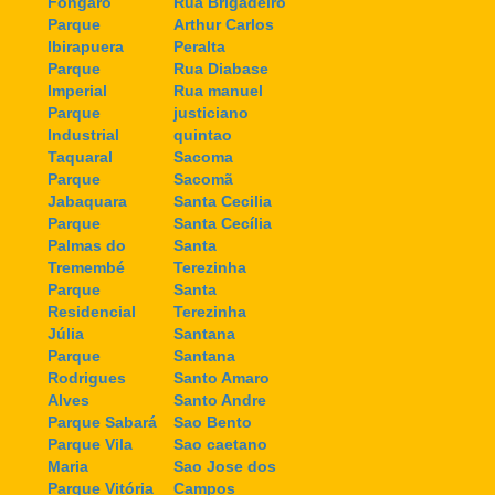
Fongaro
Rua Brigadeiro
Parque
Arthur Carlos
Ibirapuera
Peralta
Parque
Rua Diabase
Imperial
Rua manuel
Parque
justiciano
Industrial
quintao
Taquaral
Sacoma
Parque
Sacomã
Jabaquara
Santa Cecilia
Parque
Santa Cecília
Palmas do
Santa
Tremembé
Terezinha
Parque
Santa
Residencial
Terezinha
Júlia
Santana
Parque
Santana
Rodrigues
Santo Amaro
Alves
Santo Andre
Parque Sabará
Sao Bento
Parque Vila
Sao caetano
Maria
Sao Jose dos
Parque Vitória
Campos