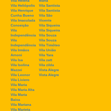
Vila Helena
Maria
Vila Heliópolis
Vila Santista
Vila Henrique
Vila Santista
Cunha Bueno
Vila São
Vila Imaculada
Vicente
Conceição
Vila Siqueira
Vila
Vila Siqueira
Independência
Vila Souza
Vila
Vila Souza
Independência
Vila Timóteo
Vila Irmãos
Vila União
Arnoni
Vila Yara
Vila Isa
Vila zatt
Vila Isolina
Vila zilda
Mazzei
Vista Alegre
Vila Leonor
Vista Alegre
Vila Liviero
Vila Maria
Vila Maria Alta
Vila Maria
Baixa
Vila Mariana
Vila Marieta