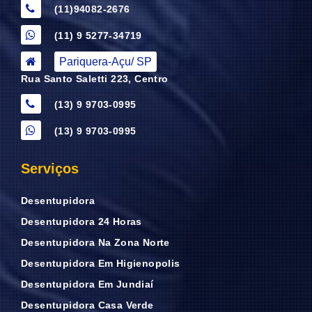
(11)94082-2676
(11) 9 5277-34719
Pariquera-Açu/ SP
Rua Santo Saletti 223, Centro
(13) 9 9703-0995
(13) 9 9703-0995
Serviços
Desentupidora
Desentupidora 24 Horas
Desentupidora Na Zona Norte
Desentupidora Em Higienopolis
Desentupidora Em Jundiaí
Desentupidora Casa Verde