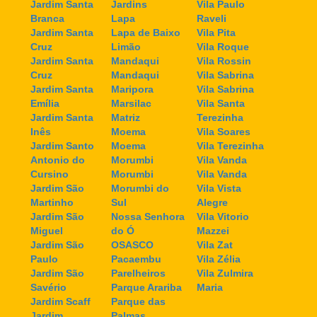
Jardim Santa
Jardins
Vila Paulo
Branca
Lapa
Raveli
Jardim Santa
Lapa de Baixo
Vila Pita
Cruz
Limão
Vila Roque
Jardim Santa
Mandaqui
Vila Rossin
Cruz
Mandaqui
Vila Sabrina
Jardim Santa
Maripora
Vila Sabrina
Emília
Marsilac
Vila Santa
Jardim Santa
Matriz
Terezinha
Inês
Moema
Vila Soares
Jardim Santo
Moema
Vila Terezinha
Antonio do
Morumbi
Vila Vanda
Cursino
Morumbi
Vila Vanda
Jardim São
Morumbi do
Vila Vista
Martinho
Sul
Alegre
Jardim São
Nossa Senhora
Vila Vitorio
Miguel
do Ó
Mazzei
Jardim São
OSASCO
Vila Zat
Paulo
Pacaembu
Vila Zélia
Jardim São
Parelheiros
Vila Zulmira
Savério
Parque Arariba
Maria
Jardim Scaff
Parque das
Jardim
Palmas