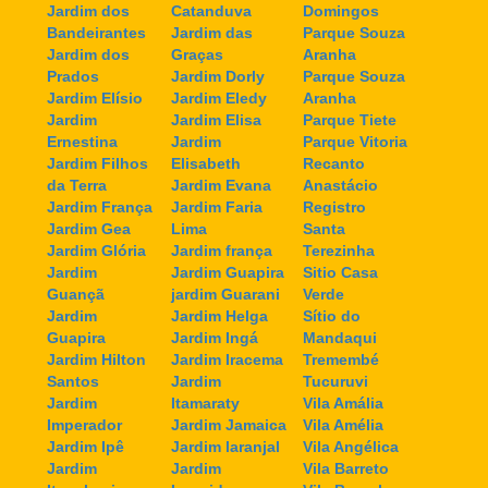
Jardim dos
Catanduva
Domingos
Bandeirantes
Jardim das
Parque Souza
Jardim dos
Graças
Aranha
Prados
Jardim Dorly
Parque Souza
Jardim Elísio
Jardim Eledy
Aranha
Jardim
Jardim Elisa
Parque Tiete
Ernestina
Jardim
Parque Vitoria
Jardim Filhos
Elisabeth
Recanto
da Terra
Jardim Evana
Anastácio
Jardim França
Jardim Faria
Registro
Jardim Gea
Lima
Santa
Jardim Glória
Jardim frança
Terezinha
Jardim
Jardim Guapira
Sitio Casa
Guançã
jardim Guarani
Verde
Jardim
Jardim Helga
Sítio do
Guapira
Jardim Ingá
Mandaqui
Jardim Hilton
Jardim Iracema
Tremembé
Santos
Jardim
Tucuruvi
Jardim
Itamaraty
Vila Amália
Imperador
Jardim Jamaica
Vila Amélia
Jardim Ipê
Jardim laranjal
Vila Angélica
Jardim
Jardim
Vila Barreto