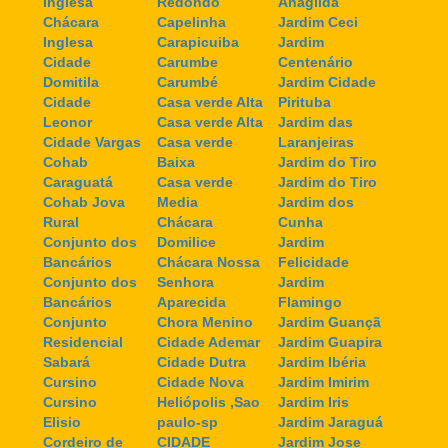
Inglesa
Redondo
Anagilda
Chácara
Capelinha
Jardim Ceci
Inglesa
Carapicuiba
Jardim
Cidade
Carumbe
Centenário
Domitila
Carumbé
Jardim Cidade
Cidade
Casa verde Alta
Pirituba
Leonor
Casa verde Alta
Jardim das
Cidade Vargas
Casa verde
Laranjeiras
Cohab
Baixa
Jardim do Tiro
Caraguatá
Casa verde
Jardim do Tiro
Cohab Jova
Media
Jardim dos
Rural
Chácara
Cunha
Conjunto dos
Domilice
Jardim
Bancários
Chácara Nossa
Felicidade
Conjunto dos
Senhora
Jardim
Bancários
Aparecida
Flamingo
Conjunto
Chora Menino
Jardim Guançã
Residencial
Cidade Ademar
Jardim Guapira
Sabará
Cidade Dutra
Jardim Ibéria
Cursino
Cidade Nova
Jardim Imirim
Cursino
Heliópolis ,Sao
Jardim Iris
Elisio
paulo-sp
Jardim Jaraguá
Cordeiro de
CIDADE
Jardim Jose