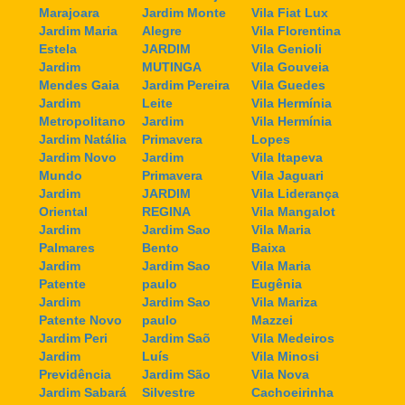
Marajoara
Jardim Monte
Vila Fiat Lux
Jardim Maria
Alegre
Vila Florentina
Estela
JARDIM
Vila Genioli
Jardim
MUTINGA
Vila Gouveia
Mendes Gaia
Jardim Pereira
Vila Guedes
Jardim
Leite
Vila Hermínia
Metropolitano
Jardim
Vila Hermínia
Jardim Natália
Primavera
Lopes
Jardim Novo
Jardim
Vila Itapeva
Mundo
Primavera
Vila Jaguari
Jardim
JARDIM
Vila Liderança
Oriental
REGINA
Vila Mangalot
Jardim
Jardim Sao
Vila Maria
Palmares
Bento
Baixa
Jardim
Jardim Sao
Vila Maria
Patente
paulo
Eugênia
Jardim
Jardim Sao
Vila Mariza
Patente Novo
paulo
Mazzei
Jardim Peri
Jardim Saõ
Vila Medeiros
Jardim
Luís
Vila Minosi
Previdência
Jardim São
Vila Nova
Jardim Sabará
Silvestre
Cachoeirinha