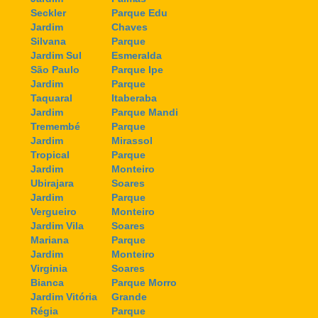
Seckler
Parque Edu
Jardim
Chaves
Silvana
Parque
Jardim Sul
Esmeralda
São Paulo
Parque Ipe
Jardim
Parque
Taquaral
Itaberaba
Jardim
Parque Mandi
Tremembé
Parque
Jardim
Mirassol
Tropical
Parque
Jardim
Monteiro
Ubirajara
Soares
Jardim
Parque
Vergueiro
Monteiro
Jardim Vila
Soares
Mariana
Parque
Jardim
Monteiro
Virginia
Soares
Bianca
Parque Morro
Jardim Vitória
Grande
Régia
Parque