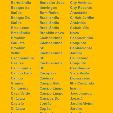
Bortolândia
Benedito Jose
City América
Bosque da
domingos
City Recanto
Saúde
Bom Retiro
Anastácio
Bosque Da
Brasilandia
Cj Hab Jardim
Saúde
Brasilândia
Antártica
Bras Leme
Brasilândia
Cohab Vila
Brasilândia
Brooklin novo
Nova
Brooklin
Cachoeirinha
Cachoeirinha
Paulista
Cachoeirinha
Conjunto
Brooklin
SP
Habitacional
Velho
Cachoeirinha
Jardim
Cachoeirinha
SP
Paulistano
Caeiras
Cachoeirinha
Conjunto
Campininha
SP
Residencial
Campo Belo
Caçapava
Vista Verde
Campo
Caieiras
Damasceno
Grande
Campo Belo
Ilha Comprida
Cantareira
Campo Limpo
Imirim
Casa Verde
Campo Limpo
Jacupiranga
Chácara
Campos Do
Jaçanã
Castelo
Jordão
Jardim Alvina
Chácara
Capão
Jardim