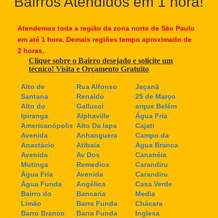
Bairros Atendidos em 1 hora!
Atendemos toda a região da zona norte de São Paulo
em até 1 hora. Demais regiões tempo aproximado de
2 horas.
Clique sobre o Bairro desejado e solicite um
técnico! Visita e Orçamento Gratuito
Alto de
Rua Alfonso
Jaçanã
Santana
Renaldo
25 de Março
Alto do
Gallucci
arque Belém
Ipiranga
Alphaville
Água Fria
Americanópolis
Alto Da lapa
Cajati
Avenida
Anhanguera
Campo da
Anastácio
Atibaia
Água Branca
Avenida
Av Dos
Cananéia
Mutinga
Remedios
Carandiru
Àgua Fria
Avenida
Carandiru
Água Funda
Angélica
Casa Verde
Bairro do
Bancaria
Media
Limão
Barra Funda
Chácara
Barro Branco
Barra Funda
Inglesa