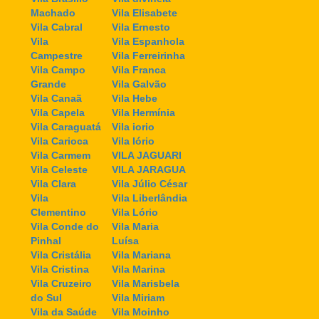
Machado
Vila Elisabete
Vila Cabral
Vila Ernesto
Vila
Vila Espanhola
Campestre
Vila Ferreirinha
Vila Campo
Vila Franca
Grande
Vila Galvão
Vila Canaã
Vila Hebe
Vila Capela
Vila Hermínia
Vila Caraguatá
Vila iorio
Vila Carioca
Vila Iório
Vila Carmem
VILA JAGUARI
Vila Celeste
VILA JARAGUA
Vila Clara
Vila Júlio César
Vila
Vila Liberlândia
Clementino
Vila Lório
Vila Conde do
Vila Maria
Pinhal
Luísa
Vila Cristália
Vila Mariana
Vila Cristina
Vila Marina
Vila Cruzeiro
Vila Marisbela
do Sul
Vila Miriam
Vila da Saúde
Vila Moinho