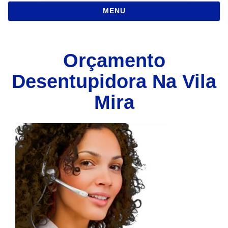
NAVEGAÇÃO
MENU
Orçamento
Desentupidora Na Vila
Mira