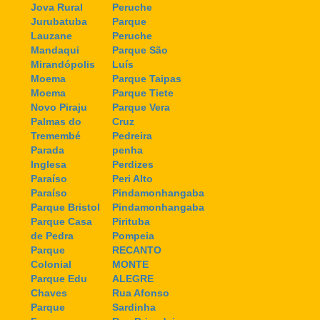
Jova Rural
Peruche
Jurubatuba
Parque
Lauzane
Peruche
Mandaqui
Parque São
Mirandópolis
Luís
Moema
Parque Taipas
Moema
Parque Tiete
Novo Piraju
Parque Vera
Palmas do
Cruz
Tremembé
Pedreira
Parada
penha
Inglesa
Perdizes
Paraíso
Peri Alto
Paraíso
Pindamonhangaba
Parque Bristol
Pindamonhangaba
Parque Casa
Pirituba
de Pedra
Pompeia
Parque
RECANTO
Colonial
MONTE
Parque Edu
ALEGRE
Chaves
Rua Afonso
Parque
Sardinha