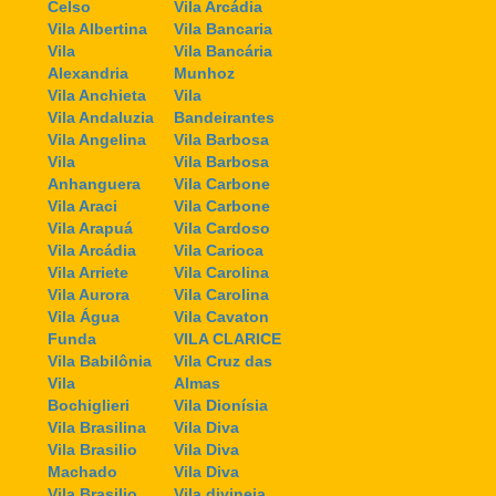
Celso
Vila Arcádia
Vila Albertina
Vila Bancaria
Vila
Vila Bancária
Alexandria
Munhoz
Vila Anchieta
Vila
Vila Andaluzia
Bandeirantes
Vila Angelina
Vila Barbosa
Vila
Vila Barbosa
Anhanguera
Vila Carbone
Vila Araci
Vila Carbone
Vila Arapuá
Vila Cardoso
Vila Arcádia
Vila Carioca
Vila Arriete
Vila Carolina
Vila Aurora
Vila Carolina
Vila Água
Vila Cavaton
Funda
VILA CLARICE
Vila Babilônia
Vila Cruz das
Vila
Almas
Bochiglieri
Vila Dionísia
Vila Brasilina
Vila Diva
Vila Brasilio
Vila Diva
Machado
Vila Diva
Vila Brasilio
Vila divineia