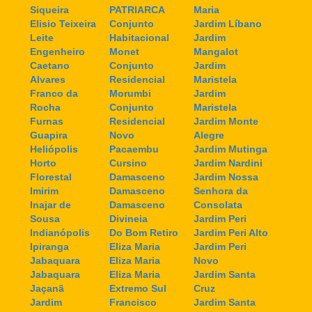
Siqueira
PATRIARCA
Maria
Elisio Teixeira
Conjunto
Jardim Líbano
Leite
Habitacional
Jardim
Engenheiro
Monet
Mangalot
Caetano
Conjunto
Jardim
Alvares
Residencial
Maristela
Franco da
Morumbi
Jardim
Rocha
Conjunto
Maristela
Furnas
Residencial
Jardim Monte
Guapira
Novo
Alegre
Heliópolis
Pacaembu
Jardim Mutinga
Horto
Cursino
Jardim Nardini
Florestal
Damasceno
Jardim Nossa
Imirim
Damasceno
Senhora da
Inajar de
Damasceno
Consolata
Sousa
Divineia
Jardim Peri
Indianópolis
Do Bom Retiro
Jardim Peri Alto
Ipiranga
Eliza Maria
Jardim Peri
Jabaquara
Eliza Maria
Novo
Jabaquara
Eliza Maria
Jardim Santa
Jaçanã
Extremo Sul
Cruz
Jardim
Francisco
Jardim Santa