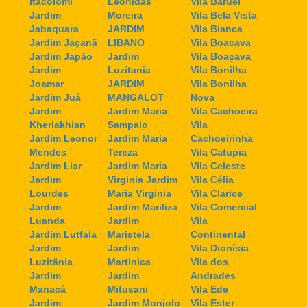
Itacolomi
Leonidas
Vila Baruel
Jardim
Moreira
Vila Bela Vista
Jabaquara
JARDIM
Vila Bianca
Jardim Jaçanã
LIBANO
Vila Boacava
Jardim Japão
Jardim
Vila Boaçava
Jardim
Luzitania
Vila Bonilha
Joamar
JARDIM
Vila Bonilha
Jardim Juá
MANGALOT
Nova
Jardim
Jardim Maria
Vila Cachoeira
Kherlakhian
Sampaio
Vila
Jardim Leonor
Jardim Maria
Cachoeirinha
Mendes
Tereza
Vila Catupia
Jardim Liar
Jardim Maria
Vila Celeste
Jardim
Virginia Jardim
Vila Célia
Lourdes
Maria Virginia
Vila Clarice
Jardim
Jardim Mariliza
Vila Comercial
Luanda
Jardim
Vila
Jardim Lutfala
Maristela
Continental
Jardim
Jardim
Vila Dionísia
Luzitânia
Martinica
Vila dos
Jardim
Jardim
Andrades
Manacá
Mitusani
Vila Ede
Jardim
Jardim Monjolo
Vila Ester