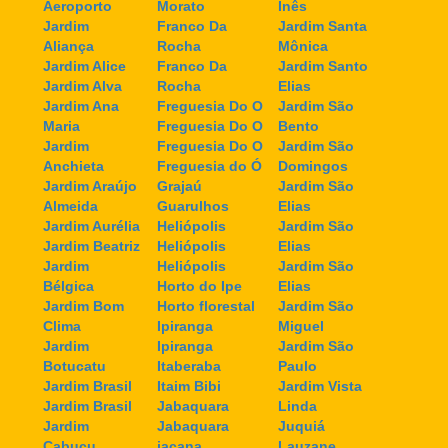
Aeroporto
Morato
Inês
Jardim
Franco Da
Jardim Santa
Aliança
Rocha
Mônica
Jardim Alice
Franco Da
Jardim Santo
Jardim Alva
Rocha
Elias
Jardim Ana
Freguesia Do O
Jardim São
Maria
Freguesia Do O
Bento
Jardim
Freguesia Do O
Jardim São
Anchieta
Freguesia do Ó
Domingos
Jardim Araújo
Grajaú
Jardim São
Almeida
Guarulhos
Elias
Jardim Aurélia
Heliópolis
Jardim São
Jardim Beatriz
Heliópolis
Elias
Jardim
Heliópolis
Jardim São
Bélgica
Horto do Ipe
Elias
Jardim Bom
Horto florestal
Jardim São
Clima
Ipiranga
Miguel
Jardim
Ipiranga
Jardim São
Botucatu
Itaberaba
Paulo
Jardim Brasil
Itaim Bibi
Jardim Vista
Jardim Brasil
Jabaquara
Linda
Jardim
Jabaquara
Juquiá
Cabuçu
jaçana
Lauzane