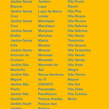
Jardim Santa
Jardins
Vila Paulo
Branca
Lapa
Raveli
Jardim Santa
Lapa de Baixo
Vila Pita
Cruz
Limão
Vila Roque
Jardim Santa
Mandaqui
Vila Rossin
Cruz
Mandaqui
Vila Sabrina
Jardim Santa
Maripora
Vila Sabrina
Emília
Marsilac
Vila Santa
Jardim Santa
Matriz
Terezinha
Inês
Moema
Vila Soares
Jardim Santo
Moema
Vila Terezinha
Antonio do
Morumbi
Vila Vanda
Cursino
Morumbi
Vila Vanda
Jardim São
Morumbi do
Vila Vista
Martinho
Sul
Alegre
Jardim São
Nossa Senhora
Vila Vitorio
Miguel
do Ó
Mazzei
Jardim São
OSASCO
Vila Zat
Paulo
Pacaembu
Vila Zélia
Jardim São
Parelheiros
Vila Zulmira
Savério
Parque Arariba
Maria
Jardim Scaff
Parque das
Jardim
Palmas