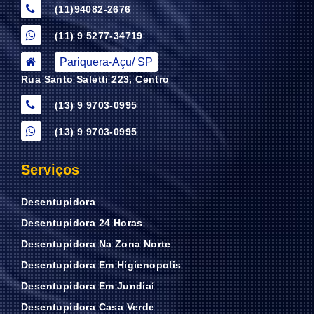
(11)94082-2676
(11) 9 5277-34719
Pariquera-Açu/ SP
Rua Santo Saletti 223, Centro
(13) 9 9703-0995
(13) 9 9703-0995
Serviços
Desentupidora
Desentupidora 24 Horas
Desentupidora Na Zona Norte
Desentupidora Em Higienopolis
Desentupidora Em Jundiaí
Desentupidora Casa Verde