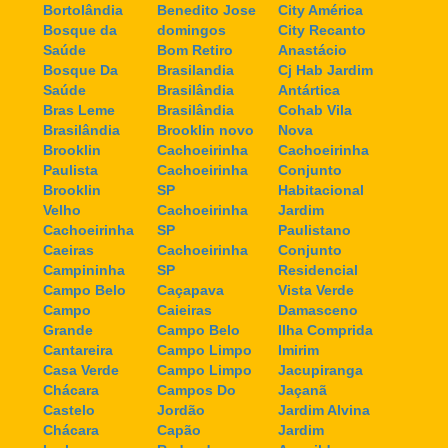
Bortolândia
Benedito Jose
City América
Bosque da
domingos
City Recanto
Saúde
Bom Retiro
Anastácio
Bosque Da
Brasilandia
Cj Hab Jardim
Saúde
Brasilândia
Antártica
Bras Leme
Brasilândia
Cohab Vila
Brasilândia
Brooklin novo
Nova
Brooklin
Cachoeirinha
Cachoeirinha
Paulista
Cachoeirinha
Conjunto
Brooklin
SP
Habitacional
Velho
Cachoeirinha
Jardim
Cachoeirinha
SP
Paulistano
Caeiras
Cachoeirinha
Conjunto
Campininha
SP
Residencial
Campo Belo
Caçapava
Vista Verde
Campo
Caieiras
Damasceno
Grande
Campo Belo
Ilha Comprida
Cantareira
Campo Limpo
Imirim
Casa Verde
Campo Limpo
Jacupiranga
Chácara
Campos Do
Jaçanã
Castelo
Jordão
Jardim Alvina
Chácara
Capão
Jardim