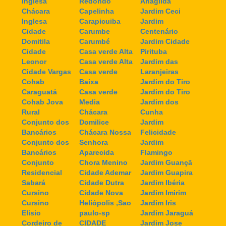
Inglesa
Redondo
Anagilda
Chácara
Capelinha
Jardim Ceci
Inglesa
Carapicuiba
Jardim
Cidade
Carumbe
Centenário
Domitila
Carumbé
Jardim Cidade
Cidade
Casa verde Alta
Pirituba
Leonor
Casa verde Alta
Jardim das
Cidade Vargas
Casa verde
Laranjeiras
Cohab
Baixa
Jardim do Tiro
Caraguatá
Casa verde
Jardim do Tiro
Cohab Jova
Media
Jardim dos
Rural
Chácara
Cunha
Conjunto dos
Domilice
Jardim
Bancários
Chácara Nossa
Felicidade
Conjunto dos
Senhora
Jardim
Bancários
Aparecida
Flamingo
Conjunto
Chora Menino
Jardim Guançã
Residencial
Cidade Ademar
Jardim Guapira
Sabará
Cidade Dutra
Jardim Ibéria
Cursino
Cidade Nova
Jardim Imirim
Cursino
Heliópolis ,Sao
Jardim Iris
Elisio
paulo-sp
Jardim Jaraguá
Cordeiro de
CIDADE
Jardim Jose