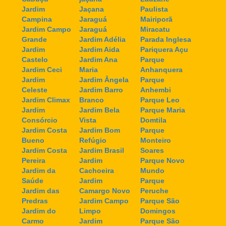
Jardim
Jaçana
Paulista
Campina
Jaraguá
Mairiporã
Jardim Campo
Jaraguá
Miracatu
Grande
Jardim Adélia
Parada Inglesa
Jardim
Jardim Aida
Pariquera Açu
Castelo
Jardim Ana
Parque
Jardim Ceci
Maria
Anhanquera
Jardim
Jardim Ângela
Parque
Celeste
Jardim Barro
Anhembi
Jardim Climax
Branco
Parque Leo
Jardim
Jardim Bela
Parque Maria
Consórcio
Vista
Domtila
Jardim Costa
Jardim Bom
Parque
Bueno
Refúgio
Monteiro
Jardim Costa
Jardim Brasil
Soares
Pereira
Jardim
Parque Novo
Jardim da
Cachoeira
Mundo
Saúde
Jardim
Parque
Jardim das
Camargo Novo
Peruche
Predras
Jardim Campo
Parque São
Jardim do
Limpo
Domingos
Carmo
Jardim
Parque São