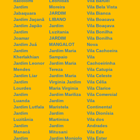
Itacolomi
Leonidas
Vila Baruel
Jardim
Moreira
Vila Bela Vista
Jabaquara
JARDIM
Vila Bianca
Jardim Jaçanã
LIBANO
Vila Boacava
Jardim Japão
Jardim
Vila Boaçava
Jardim
Luzitania
Vila Bonilha
Joamar
JARDIM
Vila Bonilha
Jardim Juá
MANGALOT
Nova
Jardim
Jardim Maria
Vila Cachoeira
Kherlakhian
Sampaio
Vila
Jardim Leonor
Jardim Maria
Cachoeirinha
Mendes
Tereza
Vila Catupia
Jardim Liar
Jardim Maria
Vila Celeste
Jardim
Virginia Jardim
Vila Célia
Lourdes
Maria Virginia
Vila Clarice
Jardim
Jardim Mariliza
Vila Comercial
Luanda
Jardim
Vila
Jardim Lutfala
Maristela
Continental
Jardim
Jardim
Vila Dionísia
Luzitânia
Martinica
Vila dos
Jardim
Jardim
Andrades
Manacá
Mitusani
Vila Ede
Jardim
Jardim Monjolo
Vila Ester