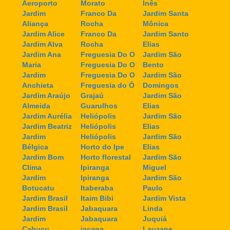
Aeroporto
Morato
Inês
Jardim
Franco Da
Jardim Santa
Aliança
Rocha
Mônica
Jardim Alice
Franco Da
Jardim Santo
Jardim Alva
Rocha
Elias
Jardim Ana
Freguesia Do O
Jardim São
Maria
Freguesia Do O
Bento
Jardim
Freguesia Do O
Jardim São
Anchieta
Freguesia do Ó
Domingos
Jardim Araújo
Grajaú
Jardim São
Almeida
Guarulhos
Elias
Jardim Aurélia
Heliópolis
Jardim São
Jardim Beatriz
Heliópolis
Elias
Jardim
Heliópolis
Jardim São
Bélgica
Horto do Ipe
Elias
Jardim Bom
Horto florestal
Jardim São
Clima
Ipiranga
Miguel
Jardim
Ipiranga
Jardim São
Botucatu
Itaberaba
Paulo
Jardim Brasil
Itaim Bibi
Jardim Vista
Jardim Brasil
Jabaquara
Linda
Jardim
Jabaquara
Juquiá
Cabuçu
jaçana
Lauzane