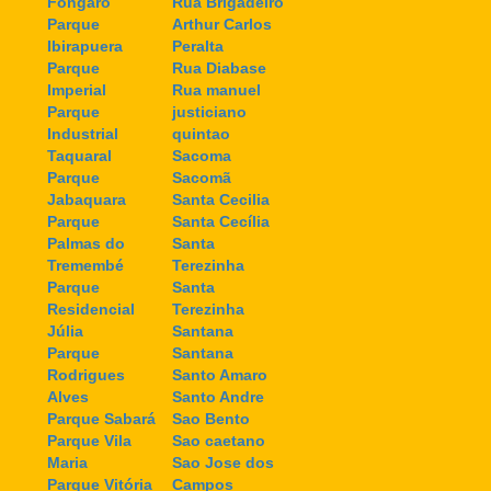
Fongaro
Rua Brigadeiro
Parque
Arthur Carlos
Ibirapuera
Peralta
Parque
Rua Diabase
Imperial
Rua manuel
Parque
justiciano
Industrial
quintao
Taquaral
Sacoma
Parque
Sacomã
Jabaquara
Santa Cecilia
Parque
Santa Cecília
Palmas do
Santa
Tremembé
Terezinha
Parque
Santa
Residencial
Terezinha
Júlia
Santana
Parque
Santana
Rodrigues
Santo Amaro
Alves
Santo Andre
Parque Sabará
Sao Bento
Parque Vila
Sao caetano
Maria
Sao Jose dos
Parque Vitória
Campos