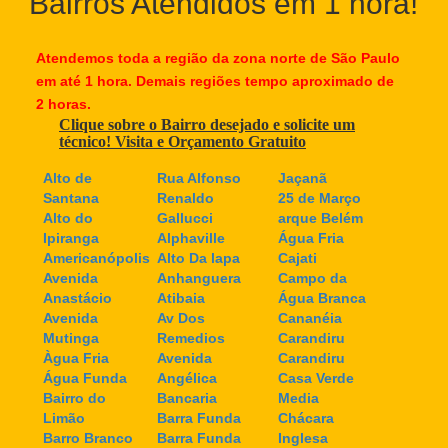
Bairros Atendidos em 1 hora!
Atendemos toda a região da zona norte de São Paulo
em até 1 hora. Demais regiões tempo aproximado de
2 horas.
Clique sobre o Bairro desejado e solicite um
técnico! Visita e Orçamento Gratuito
Alto de
Rua Alfonso
Jaçanã
Santana
Renaldo
25 de Março
Alto do
Gallucci
arque Belém
Ipiranga
Alphaville
Água Fria
Americanópolis
Alto Da lapa
Cajati
Avenida
Anhanguera
Campo da
Anastácio
Atibaia
Água Branca
Avenida
Av Dos
Cananéia
Mutinga
Remedios
Carandiru
Àgua Fria
Avenida
Carandiru
Água Funda
Angélica
Casa Verde
Bairro do
Bancaria
Media
Limão
Barra Funda
Chácara
Barro Branco
Barra Funda
Inglesa