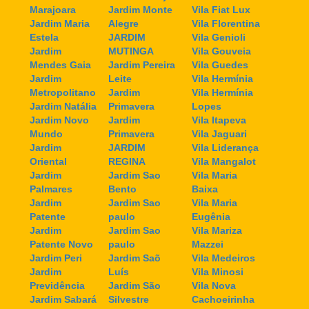
Marajoara
Jardim Monte
Vila Fiat Lux
Jardim Maria
Alegre
Vila Florentina
Estela
JARDIM
Vila Genioli
Jardim
MUTINGA
Vila Gouveia
Mendes Gaia
Jardim Pereira
Vila Guedes
Jardim
Leite
Vila Hermínia
Metropolitano
Jardim
Vila Hermínia
Jardim Natália
Primavera
Lopes
Jardim Novo
Jardim
Vila Itapeva
Mundo
Primavera
Vila Jaguari
Jardim
JARDIM
Vila Liderança
Oriental
REGINA
Vila Mangalot
Jardim
Jardim Sao
Vila Maria
Palmares
Bento
Baixa
Jardim
Jardim Sao
Vila Maria
Patente
paulo
Eugênia
Jardim
Jardim Sao
Vila Mariza
Patente Novo
paulo
Mazzei
Jardim Peri
Jardim Saõ
Vila Medeiros
Jardim
Luís
Vila Minosi
Previdência
Jardim São
Vila Nova
Jardim Sabará
Silvestre
Cachoeirinha