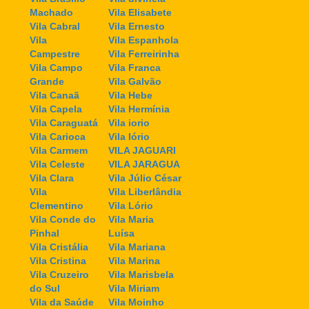
Machado
Vila Elisabete
Vila Cabral
Vila Ernesto
Vila
Vila Espanhola
Campestre
Vila Ferreirinha
Vila Campo
Vila Franca
Grande
Vila Galvão
Vila Canaã
Vila Hebe
Vila Capela
Vila Hermínia
Vila Caraguatá
Vila iorio
Vila Carioca
Vila Iório
Vila Carmem
VILA JAGUARI
Vila Celeste
VILA JARAGUA
Vila Clara
Vila Júlio César
Vila
Vila Liberlândia
Clementino
Vila Lório
Vila Conde do
Vila Maria
Pinhal
Luísa
Vila Cristália
Vila Mariana
Vila Cristina
Vila Marina
Vila Cruzeiro
Vila Marisbela
do Sul
Vila Miriam
Vila da Saúde
Vila Moinho