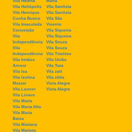
Vila Helena
Maria
Vila Heliópolis
Vila Santista
Vila Henrique
Vila Santista
Cunha Bueno
Vila São
Vila Imaculada
Vicente
Conceição
Vila Siqueira
Vila
Vila Siqueira
Independência
Vila Souza
Vila
Vila Souza
Independência
Vila Timóteo
Vila Irmãos
Vila União
Arnoni
Vila Yara
Vila Isa
Vila zatt
Vila Isolina
Vila zilda
Mazzei
Vista Alegre
Vila Leonor
Vista Alegre
Vila Liviero
Vila Maria
Vila Maria Alta
Vila Maria
Baixa
Vila Mariana
Vila Marieta