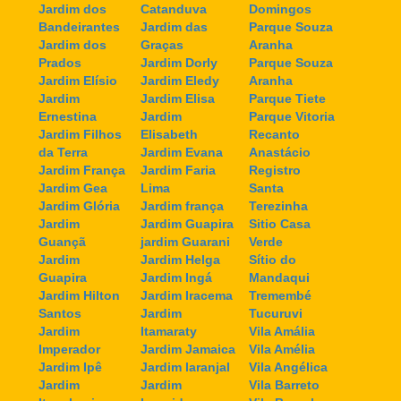
Jardim dos
Catanduva
Domingos
Bandeirantes
Jardim das
Parque Souza
Jardim dos
Graças
Aranha
Prados
Jardim Dorly
Parque Souza
Jardim Elísio
Jardim Eledy
Aranha
Jardim
Jardim Elisa
Parque Tiete
Ernestina
Jardim
Parque Vitoria
Jardim Filhos
Elisabeth
Recanto
da Terra
Jardim Evana
Anastácio
Jardim França
Jardim Faria
Registro
Jardim Gea
Lima
Santa
Jardim Glória
Jardim frança
Terezinha
Jardim
Jardim Guapira
Sitio Casa
Guançã
jardim Guarani
Verde
Jardim
Jardim Helga
Sítio do
Guapira
Jardim Ingá
Mandaqui
Jardim Hilton
Jardim Iracema
Tremembé
Santos
Jardim
Tucuruvi
Jardim
Itamaraty
Vila Amália
Imperador
Jardim Jamaica
Vila Amélia
Jardim Ipê
Jardim laranjal
Vila Angélica
Jardim
Jardim
Vila Barreto