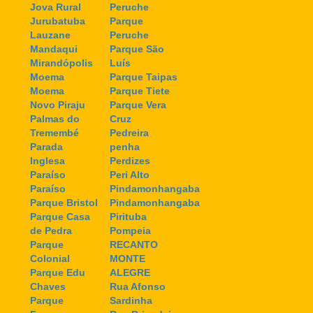
Jova Rural
Peruche
Jurubatuba
Parque
Lauzane
Peruche
Mandaqui
Parque São
Mirandópolis
Luís
Moema
Parque Taipas
Moema
Parque Tiete
Novo Piraju
Parque Vera
Palmas do
Cruz
Tremembé
Pedreira
Parada
penha
Inglesa
Perdizes
Paraíso
Peri Alto
Paraíso
Pindamonhangaba
Parque Bristol
Pindamonhangaba
Parque Casa
Pirituba
de Pedra
Pompeia
Parque
RECANTO
Colonial
MONTE
Parque Edu
ALEGRE
Chaves
Rua Afonso
Parque
Sardinha