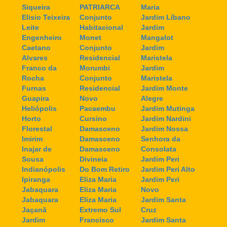
Siqueira
PATRIARCA
Maria
Elisio Teixeira
Conjunto
Jardim Líbano
Leite
Habitacional
Jardim
Engenheiro
Monet
Mangalot
Caetano
Conjunto
Jardim
Alvares
Residencial
Maristela
Franco da
Morumbi
Jardim
Rocha
Conjunto
Maristela
Furnas
Residencial
Jardim Monte
Guapira
Novo
Alegre
Heliópolis
Pacaembu
Jardim Mutinga
Horto
Cursino
Jardim Nardini
Florestal
Damasceno
Jardim Nossa
Imirim
Damasceno
Senhora da
Inajar de
Damasceno
Consolata
Sousa
Divineia
Jardim Peri
Indianópolis
Do Bom Retiro
Jardim Peri Alto
Ipiranga
Eliza Maria
Jardim Peri
Jabaquara
Eliza Maria
Novo
Jabaquara
Eliza Maria
Jardim Santa
Jaçanã
Extremo Sul
Cruz
Jardim
Francisco
Jardim Santa