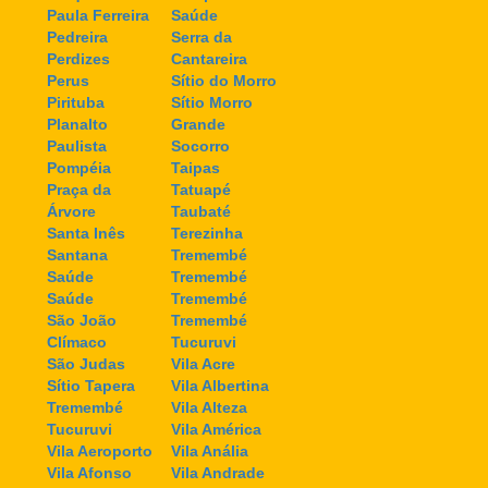
Paula Ferreira
Saúde
Pedreira
Serra da
Perdizes
Cantareira
Perus
Sítio do Morro
Pirituba
Sítio Morro
Planalto
Grande
Paulista
Socorro
Pompéia
Taipas
Praça da
Tatuapé
Árvore
Taubaté
Santa Inês
Terezinha
Santana
Tremembé
Saúde
Tremembé
Saúde
Tremembé
São João
Tremembé
Clímaco
Tucuruvi
São Judas
Vila Acre
Sítio Tapera
Vila Albertina
Tremembé
Vila Alteza
Tucuruvi
Vila América
Vila Aeroporto
Vila Anália
Vila Afonso
Vila Andrade