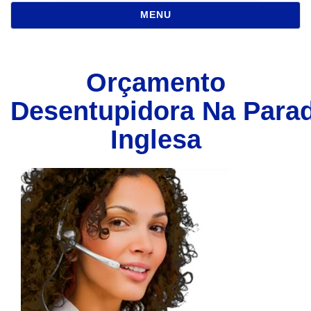
NAVEGAÇÃO
MENU
Orçamento
Desentupidora Na Para
Inglesa