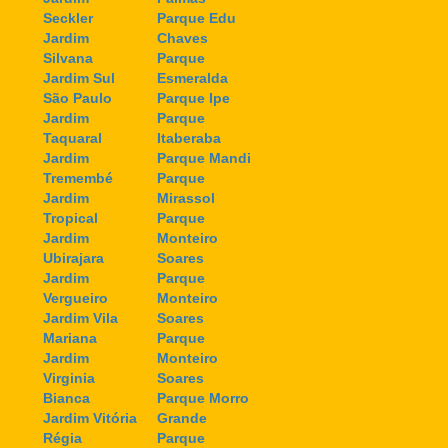
Seckler
Parque Edu
Jardim
Chaves
Silvana
Parque
Jardim Sul
Esmeralda
São Paulo
Parque Ipe
Jardim
Parque
Taquaral
Itaberaba
Jardim
Parque Mandi
Tremembé
Parque
Jardim
Mirassol
Tropical
Parque
Jardim
Monteiro
Ubirajara
Soares
Jardim
Parque
Vergueiro
Monteiro
Jardim Vila
Soares
Mariana
Parque
Jardim
Monteiro
Virginia
Soares
Bianca
Parque Morro
Jardim Vitória
Grande
Régia
Parque