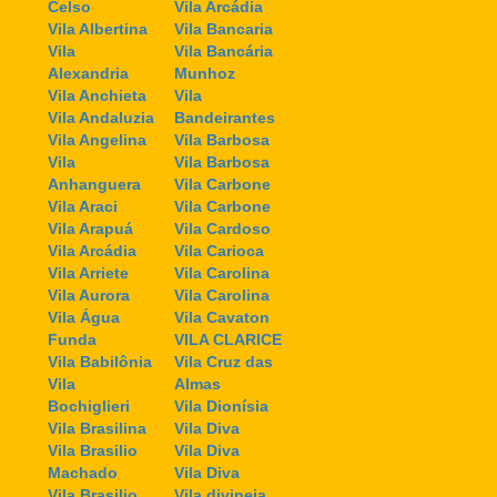
Celso
Vila Arcádia
Vila Albertina
Vila Bancaria
Vila
Vila Bancária
Alexandria
Munhoz
Vila Anchieta
Vila
Vila Andaluzia
Bandeirantes
Vila Angelina
Vila Barbosa
Vila
Vila Barbosa
Anhanguera
Vila Carbone
Vila Araci
Vila Carbone
Vila Arapuá
Vila Cardoso
Vila Arcádia
Vila Carioca
Vila Arriete
Vila Carolina
Vila Aurora
Vila Carolina
Vila Água
Vila Cavaton
Funda
VILA CLARICE
Vila Babilônia
Vila Cruz das
Vila
Almas
Bochiglieri
Vila Dionísia
Vila Brasilina
Vila Diva
Vila Brasilio
Vila Diva
Machado
Vila Diva
Vila Brasilio
Vila divineia