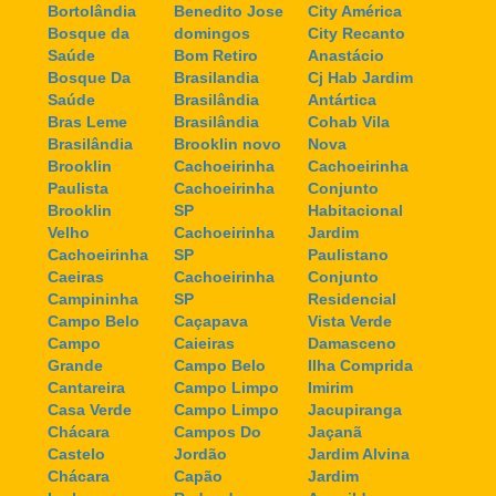
Bortolândia
Benedito Jose
City América
Bosque da
domingos
City Recanto
Saúde
Bom Retiro
Anastácio
Bosque Da
Brasilandia
Cj Hab Jardim
Saúde
Brasilândia
Antártica
Bras Leme
Brasilândia
Cohab Vila
Brasilândia
Brooklin novo
Nova
Brooklin
Cachoeirinha
Cachoeirinha
Paulista
Cachoeirinha
Conjunto
Brooklin
SP
Habitacional
Velho
Cachoeirinha
Jardim
Cachoeirinha
SP
Paulistano
Caeiras
Cachoeirinha
Conjunto
Campininha
SP
Residencial
Campo Belo
Caçapava
Vista Verde
Campo
Caieiras
Damasceno
Grande
Campo Belo
Ilha Comprida
Cantareira
Campo Limpo
Imirim
Casa Verde
Campo Limpo
Jacupiranga
Chácara
Campos Do
Jaçanã
Castelo
Jordão
Jardim Alvina
Chácara
Capão
Jardim