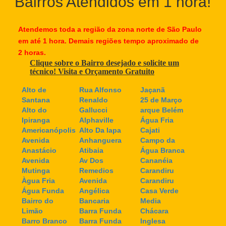
Bairros Atendidos em 1 hora!
Atendemos toda a região da zona norte de São Paulo
em até 1 hora. Demais regiões tempo aproximado de
2 horas.
Clique sobre o Bairro desejado e solicite um
técnico! Visita e Orçamento Gratuito
Alto de
Rua Alfonso
Jaçanã
Santana
Renaldo
25 de Março
Alto do
Gallucci
arque Belém
Ipiranga
Alphaville
Água Fria
Americanópolis
Alto Da lapa
Cajati
Avenida
Anhanguera
Campo da
Anastácio
Atibaia
Água Branca
Avenida
Av Dos
Cananéia
Mutinga
Remedios
Carandiru
Àgua Fria
Avenida
Carandiru
Água Funda
Angélica
Casa Verde
Bairro do
Bancaria
Media
Limão
Barra Funda
Chácara
Barro Branco
Barra Funda
Inglesa