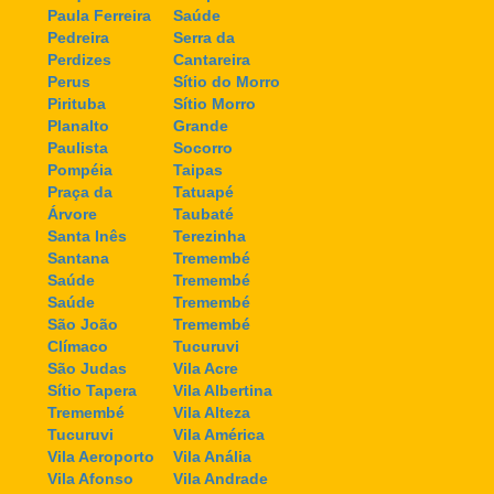
Paula Ferreira
Saúde
Pedreira
Serra da
Perdizes
Cantareira
Perus
Sítio do Morro
Pirituba
Sítio Morro
Planalto
Grande
Paulista
Socorro
Pompéia
Taipas
Praça da
Tatuapé
Árvore
Taubaté
Santa Inês
Terezinha
Santana
Tremembé
Saúde
Tremembé
Saúde
Tremembé
São João
Tremembé
Clímaco
Tucuruvi
São Judas
Vila Acre
Sítio Tapera
Vila Albertina
Tremembé
Vila Alteza
Tucuruvi
Vila América
Vila Aeroporto
Vila Anália
Vila Afonso
Vila Andrade