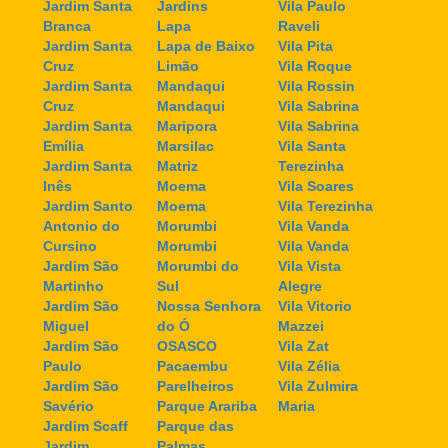
Jardim Santa
Jardins
Vila Paulo
Branca
Lapa
Raveli
Jardim Santa
Lapa de Baixo
Vila Pita
Cruz
Limão
Vila Roque
Jardim Santa
Mandaqui
Vila Rossin
Cruz
Mandaqui
Vila Sabrina
Jardim Santa
Maripora
Vila Sabrina
Emília
Marsilac
Vila Santa
Jardim Santa
Matriz
Terezinha
Inês
Moema
Vila Soares
Jardim Santo
Moema
Vila Terezinha
Antonio do
Morumbi
Vila Vanda
Cursino
Morumbi
Vila Vanda
Jardim São
Morumbi do
Vila Vista
Martinho
Sul
Alegre
Jardim São
Nossa Senhora
Vila Vitorio
Miguel
do Ó
Mazzei
Jardim São
OSASCO
Vila Zat
Paulo
Pacaembu
Vila Zélia
Jardim São
Parelheiros
Vila Zulmira
Savério
Parque Arariba
Maria
Jardim Scaff
Parque das
Jardim
Palmas