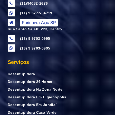
(11)94082-2676
(11) 9 5277-34719
Pariquera-Açu/ SP
Rua Santo Saletti 223, Centro
(13) 9 9703-0995
(13) 9 9703-0995
Serviços
Desentupidora
Desentupidora 24 Horas
Desentupidora Na Zona Norte
Desentupidora Em Higienopolis
Desentupidora Em Jundiaí
Desentupidora Casa Verde