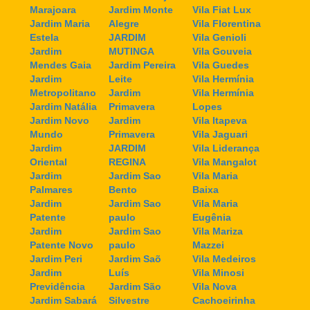
Marajoara
Jardim Monte
Vila Fiat Lux
Jardim Maria
Alegre
Vila Florentina
Estela
JARDIM
Vila Genioli
Jardim
MUTINGA
Vila Gouveia
Mendes Gaia
Jardim Pereira
Vila Guedes
Jardim
Leite
Vila Hermínia
Metropolitano
Jardim
Vila Hermínia
Jardim Natália
Primavera
Lopes
Jardim Novo
Jardim
Vila Itapeva
Mundo
Primavera
Vila Jaguari
Jardim
JARDIM
Vila Liderança
Oriental
REGINA
Vila Mangalot
Jardim
Jardim Sao
Vila Maria
Palmares
Bento
Baixa
Jardim
Jardim Sao
Vila Maria
Patente
paulo
Eugênia
Jardim
Jardim Sao
Vila Mariza
Patente Novo
paulo
Mazzei
Jardim Peri
Jardim Saõ
Vila Medeiros
Jardim
Luís
Vila Minosi
Previdência
Jardim São
Vila Nova
Jardim Sabará
Silvestre
Cachoeirinha