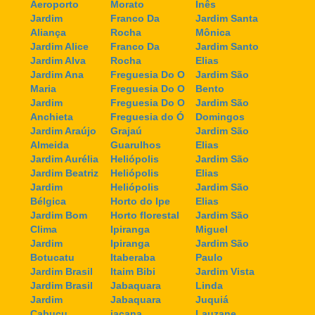
Aeroporto
Morato
Inês
Jardim
Franco Da
Jardim Santa
Aliança
Rocha
Mônica
Jardim Alice
Franco Da
Jardim Santo
Jardim Alva
Rocha
Elias
Jardim Ana
Freguesia Do O
Jardim São
Maria
Freguesia Do O
Bento
Jardim
Freguesia Do O
Jardim São
Anchieta
Freguesia do Ó
Domingos
Jardim Araújo
Grajaú
Jardim São
Almeida
Guarulhos
Elias
Jardim Aurélia
Heliópolis
Jardim São
Jardim Beatriz
Heliópolis
Elias
Jardim
Heliópolis
Jardim São
Bélgica
Horto do Ipe
Elias
Jardim Bom
Horto florestal
Jardim São
Clima
Ipiranga
Miguel
Jardim
Ipiranga
Jardim São
Botucatu
Itaberaba
Paulo
Jardim Brasil
Itaim Bibi
Jardim Vista
Jardim Brasil
Jabaquara
Linda
Jardim
Jabaquara
Juquiá
Cabuçu
jaçana
Lauzane