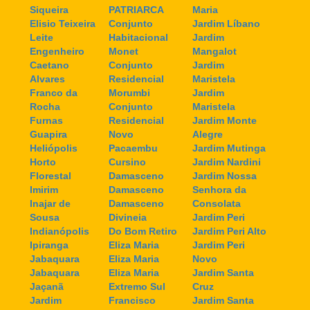
Siqueira
PATRIARCA
Maria
Elisio Teixeira
Conjunto
Jardim Líbano
Leite
Habitacional
Jardim
Engenheiro
Monet
Mangalot
Caetano
Conjunto
Jardim
Alvares
Residencial
Maristela
Franco da
Morumbi
Jardim
Rocha
Conjunto
Maristela
Furnas
Residencial
Jardim Monte
Guapira
Novo
Alegre
Heliópolis
Pacaembu
Jardim Mutinga
Horto
Cursino
Jardim Nardini
Florestal
Damasceno
Jardim Nossa
Imirim
Damasceno
Senhora da
Inajar de
Damasceno
Consolata
Sousa
Divineia
Jardim Peri
Indianópolis
Do Bom Retiro
Jardim Peri Alto
Ipiranga
Eliza Maria
Jardim Peri
Jabaquara
Eliza Maria
Novo
Jabaquara
Eliza Maria
Jardim Santa
Jaçanã
Extremo Sul
Cruz
Jardim
Francisco
Jardim Santa