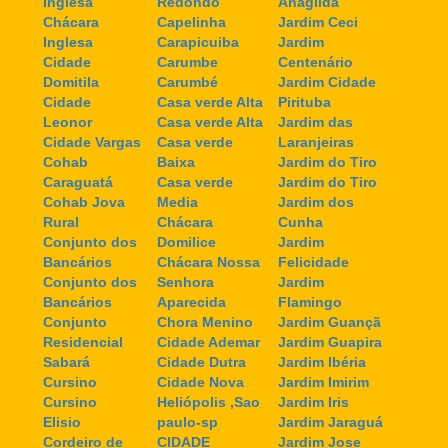
Inglesa
Redondo
Anagilda
Chácara
Capelinha
Jardim Ceci
Inglesa
Carapicuiba
Jardim
Cidade
Carumbe
Centenário
Domitila
Carumbé
Jardim Cidade
Cidade
Casa verde Alta
Pirituba
Leonor
Casa verde Alta
Jardim das
Cidade Vargas
Casa verde
Laranjeiras
Cohab
Baixa
Jardim do Tiro
Caraguatá
Casa verde
Jardim do Tiro
Cohab Jova
Media
Jardim dos
Rural
Chácara
Cunha
Conjunto dos
Domilice
Jardim
Bancários
Chácara Nossa
Felicidade
Conjunto dos
Senhora
Jardim
Bancários
Aparecida
Flamingo
Conjunto
Chora Menino
Jardim Guançã
Residencial
Cidade Ademar
Jardim Guapira
Sabará
Cidade Dutra
Jardim Ibéria
Cursino
Cidade Nova
Jardim Imirim
Cursino
Heliópolis ,Sao
Jardim Iris
Elisio
paulo-sp
Jardim Jaraguá
Cordeiro de
CIDADE
Jardim Jose