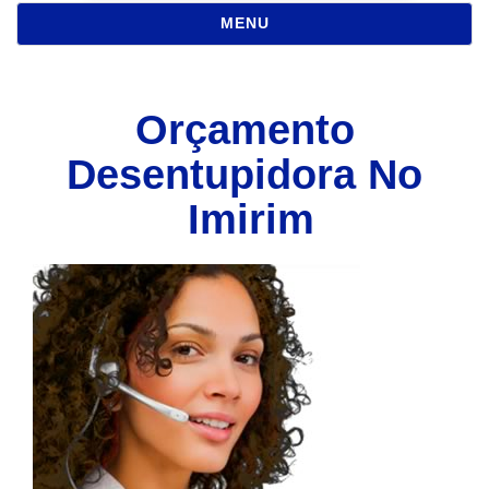
NAVEGAÇÃO
MENU
Orçamento
Desentupidora No
Imirim