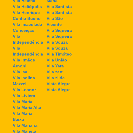
Vila Helena
Maria
Vila Heliópolis
Vila Santista
Vila Henrique
Vila Santista
Cunha Bueno
Vila São
Vila Imaculada
Vicente
Conceição
Vila Siqueira
Vila
Vila Siqueira
Independência
Vila Souza
Vila
Vila Souza
Independência
Vila Timóteo
Vila Irmãos
Vila União
Arnoni
Vila Yara
Vila Isa
Vila zatt
Vila Isolina
Vila zilda
Mazzei
Vista Alegre
Vila Leonor
Vista Alegre
Vila Liviero
Vila Maria
Vila Maria Alta
Vila Maria
Baixa
Vila Mariana
Vila Marieta