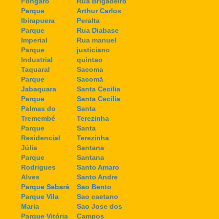
Fongaro
Rua Brigadeiro
Parque
Arthur Carlos
Ibirapuera
Peralta
Parque
Rua Diabase
Imperial
Rua manuel
Parque
justiciano
Industrial
quintao
Taquaral
Sacoma
Parque
Sacomã
Jabaquara
Santa Cecilia
Parque
Santa Cecília
Palmas do
Santa
Tremembé
Terezinha
Parque
Santa
Residencial
Terezinha
Júlia
Santana
Parque
Santana
Rodrigues
Santo Amaro
Alves
Santo Andre
Parque Sabará
Sao Bento
Parque Vila
Sao caetano
Maria
Sao Jose dos
Parque Vitória
Campos