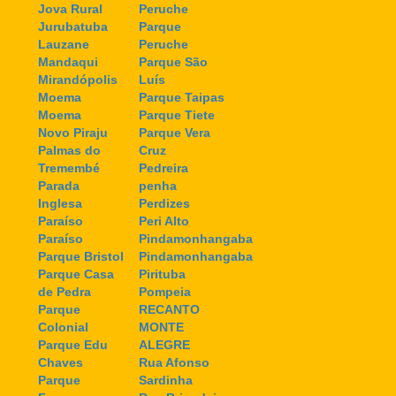
Jova Rural
Peruche
Jurubatuba
Parque
Lauzane
Peruche
Mandaqui
Parque São
Mirandópolis
Luís
Moema
Parque Taipas
Moema
Parque Tiete
Novo Piraju
Parque Vera
Palmas do
Cruz
Tremembé
Pedreira
Parada
penha
Inglesa
Perdizes
Paraíso
Peri Alto
Paraíso
Pindamonhangaba
Parque Bristol
Pindamonhangaba
Parque Casa
Pirituba
de Pedra
Pompeia
Parque
RECANTO
Colonial
MONTE
Parque Edu
ALEGRE
Chaves
Rua Afonso
Parque
Sardinha