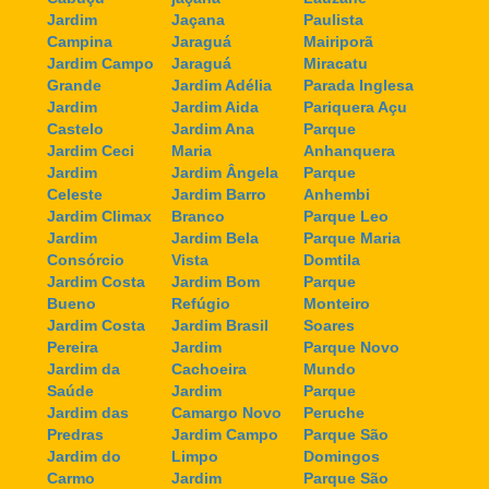
Jardim
Jaçana
Paulista
Campina
Jaraguá
Mairiporã
Jardim Campo
Jaraguá
Miracatu
Grande
Jardim Adélia
Parada Inglesa
Jardim
Jardim Aida
Pariquera Açu
Castelo
Jardim Ana
Parque
Jardim Ceci
Maria
Anhanquera
Jardim
Jardim Ângela
Parque
Celeste
Jardim Barro
Anhembi
Jardim Climax
Branco
Parque Leo
Jardim
Jardim Bela
Parque Maria
Consórcio
Vista
Domtila
Jardim Costa
Jardim Bom
Parque
Bueno
Refúgio
Monteiro
Jardim Costa
Jardim Brasil
Soares
Pereira
Jardim
Parque Novo
Jardim da
Cachoeira
Mundo
Saúde
Jardim
Parque
Jardim das
Camargo Novo
Peruche
Predras
Jardim Campo
Parque São
Jardim do
Limpo
Domingos
Carmo
Jardim
Parque São