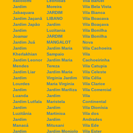
Itacolomi
Leonidas
Vila Baruel
Jardim
Moreira
Vila Bela Vista
Jabaquara
JARDIM
Vila Bianca
Jardim Jaçanã
LIBANO
Vila Boacava
Jardim Japão
Jardim
Vila Boaçava
Jardim
Luzitania
Vila Bonilha
Joamar
JARDIM
Vila Bonilha
Jardim Juá
MANGALOT
Nova
Jardim
Jardim Maria
Vila Cachoeira
Kherlakhian
Sampaio
Vila
Jardim Leonor
Jardim Maria
Cachoeirinha
Mendes
Tereza
Vila Catupia
Jardim Liar
Jardim Maria
Vila Celeste
Jardim
Virginia Jardim
Vila Célia
Lourdes
Maria Virginia
Vila Clarice
Jardim
Jardim Mariliza
Vila Comercial
Luanda
Jardim
Vila
Jardim Lutfala
Maristela
Continental
Jardim
Jardim
Vila Dionísia
Luzitânia
Martinica
Vila dos
Jardim
Jardim
Andrades
Manacá
Mitusani
Vila Ede
Jardim
Jardim Monjolo
Vila Ester