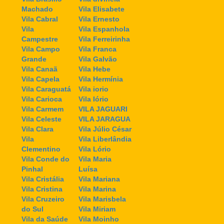
Machado
Vila Elisabete
Vila Cabral
Vila Ernesto
Vila
Vila Espanhola
Campestre
Vila Ferreirinha
Vila Campo
Vila Franca
Grande
Vila Galvão
Vila Canaã
Vila Hebe
Vila Capela
Vila Hermínia
Vila Caraguatá
Vila iorio
Vila Carioca
Vila Iório
Vila Carmem
VILA JAGUARI
Vila Celeste
VILA JARAGUA
Vila Clara
Vila Júlio César
Vila
Vila Liberlândia
Clementino
Vila Lório
Vila Conde do
Vila Maria
Pinhal
Luísa
Vila Cristália
Vila Mariana
Vila Cristina
Vila Marina
Vila Cruzeiro
Vila Marisbela
do Sul
Vila Miriam
Vila da Saúde
Vila Moinho