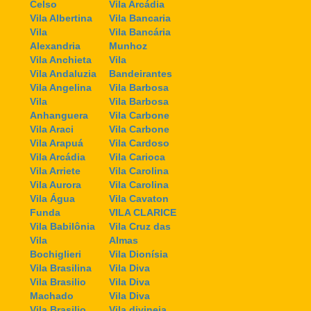
Celso
Vila Arcádia
Vila Albertina
Vila Bancaria
Vila
Vila Bancária
Alexandria
Munhoz
Vila Anchieta
Vila
Vila Andaluzia
Bandeirantes
Vila Angelina
Vila Barbosa
Vila
Vila Barbosa
Anhanguera
Vila Carbone
Vila Araci
Vila Carbone
Vila Arapuá
Vila Cardoso
Vila Arcádia
Vila Carioca
Vila Arriete
Vila Carolina
Vila Aurora
Vila Carolina
Vila Água
Vila Cavaton
Funda
VILA CLARICE
Vila Babilônia
Vila Cruz das
Vila
Almas
Bochiglieri
Vila Dionísia
Vila Brasilina
Vila Diva
Vila Brasilio
Vila Diva
Machado
Vila Diva
Vila Brasilio
Vila divineia