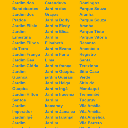
Jardim dos
Catanduva
Domingos
Bandeirantes
Jardim das
Parque Souza
Jardim dos
Graças
Aranha
Prados
Jardim Dorly
Parque Souza
Jardim Elísio
Jardim Eledy
Aranha
Jardim
Jardim Elisa
Parque Tiete
Ernestina
Jardim
Parque Vitoria
Jardim Filhos
Elisabeth
Recanto
da Terra
Jardim Evana
Anastácio
Jardim França
Jardim Faria
Registro
Jardim Gea
Lima
Santa
Jardim Glória
Jardim frança
Terezinha
Jardim
Jardim Guapira
Sitio Casa
Guançã
jardim Guarani
Verde
Jardim
Jardim Helga
Sítio do
Guapira
Jardim Ingá
Mandaqui
Jardim Hilton
Jardim Iracema
Tremembé
Santos
Jardim
Tucuruvi
Jardim
Itamaraty
Vila Amália
Imperador
Jardim Jamaica
Vila Amélia
Jardim Ipê
Jardim laranjal
Vila Angélica
Jardim
Jardim
Vila Barreto