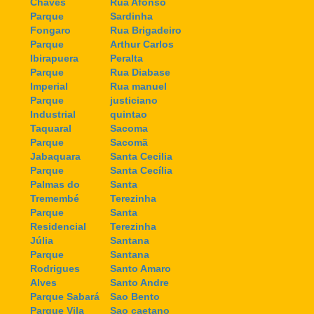
Chaves
Rua Afonso
Parque
Sardinha
Fongaro
Rua Brigadeiro
Parque
Arthur Carlos
Ibirapuera
Peralta
Parque
Rua Diabase
Imperial
Rua manuel
Parque
justiciano
Industrial
quintao
Taquaral
Sacoma
Parque
Sacomã
Jabaquara
Santa Cecilia
Parque
Santa Cecília
Palmas do
Santa
Tremembé
Terezinha
Parque
Santa
Residencial
Terezinha
Júlia
Santana
Parque
Santana
Rodrigues
Santo Amaro
Alves
Santo Andre
Parque Sabará
Sao Bento
Parque Vila
Sao caetano