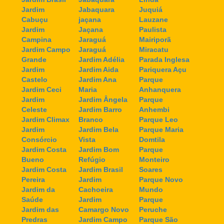
Jardim
Jabaquara
Juquiá
Cabuçu
jaçana
Lauzane
Jardim
Jaçana
Paulista
Campina
Jaraguá
Mairiporã
Jardim Campo
Jaraguá
Miracatu
Grande
Jardim Adélia
Parada Inglesa
Jardim
Jardim Aida
Pariquera Açu
Castelo
Jardim Ana
Parque
Jardim Ceci
Maria
Anhanquera
Jardim
Jardim Ângela
Parque
Celeste
Jardim Barro
Anhembi
Jardim Climax
Branco
Parque Leo
Jardim
Jardim Bela
Parque Maria
Consórcio
Vista
Domtila
Jardim Costa
Jardim Bom
Parque
Bueno
Refúgio
Monteiro
Jardim Costa
Jardim Brasil
Soares
Pereira
Jardim
Parque Novo
Jardim da
Cachoeira
Mundo
Saúde
Jardim
Parque
Jardim das
Camargo Novo
Peruche
Predras
Jardim Campo
Parque São