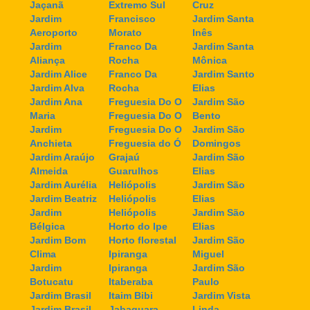
Jaçanã
Extremo Sul
Cruz
Jardim
Francisco
Jardim Santa
Aeroporto
Morato
Inês
Jardim
Franco Da
Jardim Santa
Aliança
Rocha
Mônica
Jardim Alice
Franco Da
Jardim Santo
Jardim Alva
Rocha
Elias
Jardim Ana
Freguesia Do O
Jardim São
Maria
Freguesia Do O
Bento
Jardim
Freguesia Do O
Jardim São
Anchieta
Freguesia do Ó
Domingos
Jardim Araújo
Grajaú
Jardim São
Almeida
Guarulhos
Elias
Jardim Aurélia
Heliópolis
Jardim São
Jardim Beatriz
Heliópolis
Elias
Jardim
Heliópolis
Jardim São
Bélgica
Horto do Ipe
Elias
Jardim Bom
Horto florestal
Jardim São
Clima
Ipiranga
Miguel
Jardim
Ipiranga
Jardim São
Botucatu
Itaberaba
Paulo
Jardim Brasil
Itaim Bibi
Jardim Vista
Jardim Brasil
Jabaquara
Linda