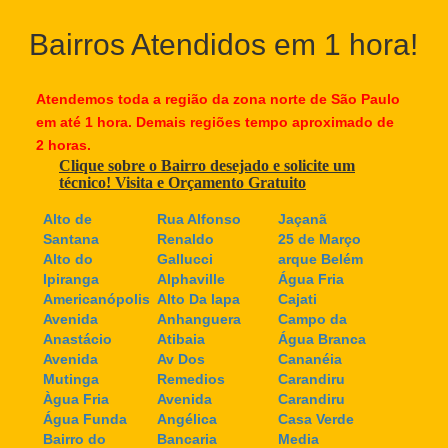
Bairros Atendidos em 1 hora!
Atendemos toda a região da zona norte de São Paulo
em até 1 hora. Demais regiões tempo aproximado de
2 horas.
Clique sobre o Bairro desejado e solicite um
técnico! Visita e Orçamento Gratuito
Alto de
Rua Alfonso
Jaçanã
Santana
Renaldo
25 de Março
Alto do
Gallucci
arque Belém
Ipiranga
Alphaville
Água Fria
Americanópolis
Alto Da lapa
Cajati
Avenida
Anhanguera
Campo da
Anastácio
Atibaia
Água Branca
Avenida
Av Dos
Cananéia
Mutinga
Remedios
Carandiru
Àgua Fria
Avenida
Carandiru
Água Funda
Angélica
Casa Verde
Bairro do
Bancaria
Media