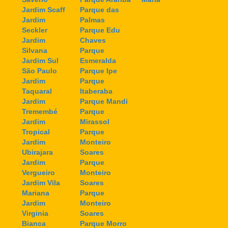
Jardim Scaff
Parque das
Jardim
Palmas
Seckler
Parque Edu
Jardim
Chaves
Silvana
Parque
Jardim Sul
Esmeralda
São Paulo
Parque Ipe
Jardim
Parque
Taquaral
Itaberaba
Jardim
Parque Mandi
Tremembé
Parque
Jardim
Mirassol
Tropical
Parque
Jardim
Monteiro
Ubirajara
Soares
Jardim
Parque
Vergueiro
Monteiro
Jardim Vila
Soares
Mariana
Parque
Jardim
Monteiro
Virginia
Soares
Bianca
Parque Morro