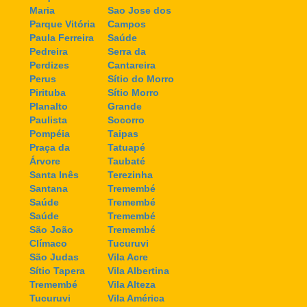
Maria
Sao Jose dos
Parque Vitória
Campos
Paula Ferreira
Saúde
Pedreira
Serra da
Perdizes
Cantareira
Perus
Sítio do Morro
Pirituba
Sítio Morro
Planalto
Grande
Paulista
Socorro
Pompéia
Taipas
Praça da
Tatuapé
Árvore
Taubaté
Santa Inês
Terezinha
Santana
Tremembé
Saúde
Tremembé
Saúde
Tremembé
São João
Tremembé
Clímaco
Tucuruvi
São Judas
Vila Acre
Sítio Tapera
Vila Albertina
Tremembé
Vila Alteza
Tucuruvi
Vila América