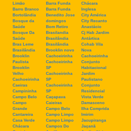
Limão
Barra Funda
Chácara
Barro Branco
Barra Funda
Inglesa
Bortolândia
Benedito Jose
City América
Bosque da
domingos
City Recanto
Saúde
Bom Retiro
Anastácio
Bosque Da
Brasilandia
Cj Hab Jardim
Saúde
Brasilândia
Antártica
Bras Leme
Brasilândia
Cohab Vila
Brasilândia
Brooklin novo
Nova
Brooklin
Cachoeirinha
Cachoeirinha
Paulista
Cachoeirinha
Conjunto
Brooklin
SP
Habitacional
Velho
Cachoeirinha
Jardim
Cachoeirinha
SP
Paulistano
Caeiras
Cachoeirinha
Conjunto
Campininha
SP
Residencial
Campo Belo
Caçapava
Vista Verde
Campo
Caieiras
Damasceno
Grande
Campo Belo
Ilha Comprida
Cantareira
Campo Limpo
Imirim
Casa Verde
Campo Limpo
Jacupiranga
Chácara
Campos Do
Jaçanã