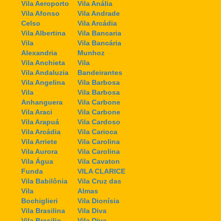
Vila Aeroporto
Vila Anália
Vila Afonso
Vila Andrade
Celso
Vila Arcádia
Vila Albertina
Vila Bancaria
Vila
Vila Bancária
Alexandria
Munhoz
Vila Anchieta
Vila
Vila Andaluzia
Bandeirantes
Vila Angelina
Vila Barbosa
Vila
Vila Barbosa
Anhanguera
Vila Carbone
Vila Araci
Vila Carbone
Vila Arapuá
Vila Cardoso
Vila Arcádia
Vila Carioca
Vila Arriete
Vila Carolina
Vila Aurora
Vila Carolina
Vila Água
Vila Cavaton
Funda
VILA CLARICE
Vila Babilônia
Vila Cruz das
Vila
Almas
Bochiglieri
Vila Dionísia
Vila Brasilina
Vila Diva
Vila Brasilio
Vila Diva