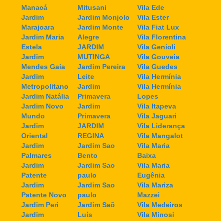
Manacá
Mitusani
Vila Ede
Jardim
Jardim Monjolo
Vila Ester
Marajoara
Jardim Monte
Vila Fiat Lux
Jardim Maria
Alegre
Vila Florentina
Estela
JARDIM
Vila Genioli
Jardim
MUTINGA
Vila Gouveia
Mendes Gaia
Jardim Pereira
Vila Guedes
Jardim
Leite
Vila Hermínia
Metropolitano
Jardim
Vila Hermínia
Jardim Natália
Primavera
Lopes
Jardim Novo
Jardim
Vila Itapeva
Mundo
Primavera
Vila Jaguari
Jardim
JARDIM
Vila Liderança
Oriental
REGINA
Vila Mangalot
Jardim
Jardim Sao
Vila Maria
Palmares
Bento
Baixa
Jardim
Jardim Sao
Vila Maria
Patente
paulo
Eugênia
Jardim
Jardim Sao
Vila Mariza
Patente Novo
paulo
Mazzei
Jardim Peri
Jardim Saõ
Vila Medeiros
Jardim
Luís
Vila Minosi