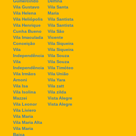
Gumercindo
Delfina
Vila Gustavo
Vila Santa
Vila Helena
Maria
Vila Heliópolis
Vila Santista
Vila Henrique
Vila Santista
Cunha Bueno
Vila São
Vila Imaculada
Vicente
Conceição
Vila Siqueira
Vila
Vila Siqueira
Independência
Vila Souza
Vila
Vila Souza
Independência
Vila Timóteo
Vila Irmãos
Vila União
Arnoni
Vila Yara
Vila Isa
Vila zatt
Vila Isolina
Vila zilda
Mazzei
Vista Alegre
Vila Leonor
Vista Alegre
Vila Liviero
Vila Maria
Vila Maria Alta
Vila Maria
Baixa