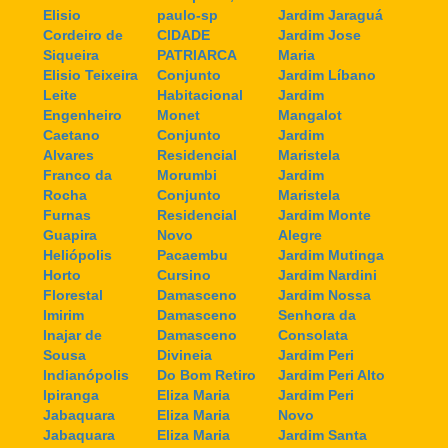
Elisio
paulo-sp
Jardim Jaraguá
Cordeiro de
CIDADE
Jardim Jose
Siqueira
PATRIARCA
Maria
Elisio Teixeira
Conjunto
Jardim Líbano
Leite
Habitacional
Jardim
Engenheiro
Monet
Mangalot
Caetano
Conjunto
Jardim
Alvares
Residencial
Maristela
Franco da
Morumbi
Jardim
Rocha
Conjunto
Maristela
Furnas
Residencial
Jardim Monte
Guapira
Novo
Alegre
Heliópolis
Pacaembu
Jardim Mutinga
Horto
Cursino
Jardim Nardini
Florestal
Damasceno
Jardim Nossa
Imirim
Damasceno
Senhora da
Inajar de
Damasceno
Consolata
Sousa
Divineia
Jardim Peri
Indianópolis
Do Bom Retiro
Jardim Peri Alto
Ipiranga
Eliza Maria
Jardim Peri
Jabaquara
Eliza Maria
Novo
Jabaquara
Eliza Maria
Jardim Santa