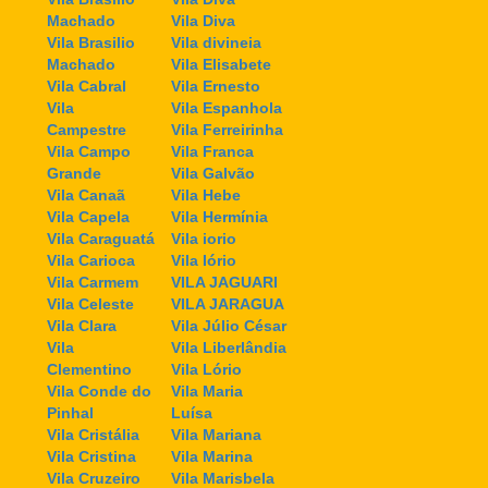
Machado
Vila Diva
Vila Brasilio
Vila divineia
Machado
Vila Elisabete
Vila Cabral
Vila Ernesto
Vila
Vila Espanhola
Campestre
Vila Ferreirinha
Vila Campo
Vila Franca
Grande
Vila Galvão
Vila Canaã
Vila Hebe
Vila Capela
Vila Hermínia
Vila Caraguatá
Vila iorio
Vila Carioca
Vila Iório
Vila Carmem
VILA JAGUARI
Vila Celeste
VILA JARAGUA
Vila Clara
Vila Júlio César
Vila
Vila Liberlândia
Clementino
Vila Lório
Vila Conde do
Vila Maria
Pinhal
Luísa
Vila Cristália
Vila Mariana
Vila Cristina
Vila Marina
Vila Cruzeiro
Vila Marisbela