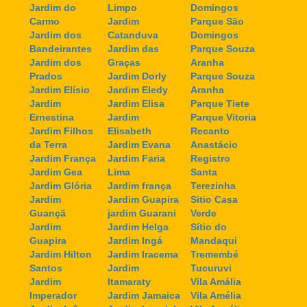
Jardim do
Limpo
Domingos
Carmo
Jardim
Parque São
Jardim dos
Catanduva
Domingos
Bandeirantes
Jardim das
Parque Souza
Jardim dos
Graças
Aranha
Prados
Jardim Dorly
Parque Souza
Jardim Elísio
Jardim Eledy
Aranha
Jardim
Jardim Elisa
Parque Tiete
Ernestina
Jardim
Parque Vitoria
Jardim Filhos
Elisabeth
Recanto
da Terra
Jardim Evana
Anastácio
Jardim França
Jardim Faria
Registro
Jardim Gea
Lima
Santa
Jardim Glória
Jardim frança
Terezinha
Jardim
Jardim Guapira
Sitio Casa
Guançã
jardim Guarani
Verde
Jardim
Jardim Helga
Sítio do
Guapira
Jardim Ingá
Mandaqui
Jardim Hilton
Jardim Iracema
Tremembé
Santos
Jardim
Tucuruvi
Jardim
Itamaraty
Vila Amália
Imperador
Jardim Jamaica
Vila Amélia