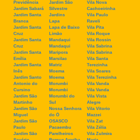
Previdência
Jardim São
Vila Nova
Jardim Sabará
Silvestre
Cachoeirinha
Jardim Santa
Jardins
Vila Paulo
Branca
Lapa
Raveli
Jardim Santa
Lapa de Baixo
Vila Pita
Cruz
Limão
Vila Roque
Jardim Santa
Mandaqui
Vila Rossin
Cruz
Mandaqui
Vila Sabrina
Jardim Santa
Maripora
Vila Sabrina
Emília
Marsilac
Vila Santa
Jardim Santa
Matriz
Terezinha
Inês
Moema
Vila Soares
Jardim Santo
Moema
Vila Terezinha
Antonio do
Morumbi
Vila Vanda
Cursino
Morumbi
Vila Vanda
Jardim São
Morumbi do
Vila Vista
Martinho
Sul
Alegre
Jardim São
Nossa Senhora
Vila Vitorio
Miguel
do Ó
Mazzei
Jardim São
OSASCO
Vila Zat
Paulo
Pacaembu
Vila Zélia
Jardim São
Parelheiros
Vila Zulmira
Savério
Parque Arariba
Maria