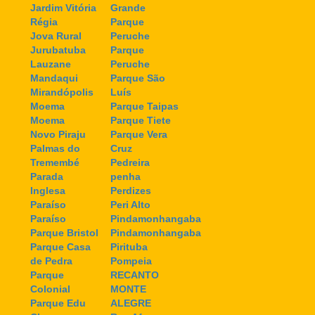
Jardim Vitória
Grande
Régia
Parque
Jova Rural
Peruche
Jurubatuba
Parque
Lauzane
Peruche
Mandaqui
Parque São
Mirandópolis
Luís
Moema
Parque Taipas
Moema
Parque Tiete
Novo Piraju
Parque Vera
Palmas do
Cruz
Tremembé
Pedreira
Parada
penha
Inglesa
Perdizes
Paraíso
Peri Alto
Paraíso
Pindamonhangaba
Parque Bristol
Pindamonhangaba
Parque Casa
Pirituba
de Pedra
Pompeia
Parque
RECANTO
Colonial
MONTE
Parque Edu
ALEGRE