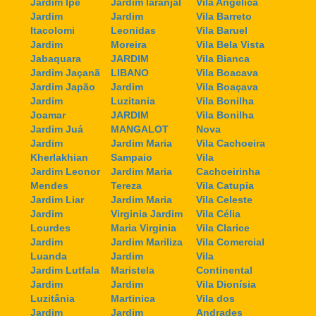
Jardim Ipê
Jardim laranjal
Vila Angélica
Jardim
Jardim
Vila Barreto
Itacolomi
Leonidas
Vila Baruel
Jardim
Moreira
Vila Bela Vista
Jabaquara
JARDIM
Vila Bianca
Jardim Jaçanã
LIBANO
Vila Boacava
Jardim Japão
Jardim
Vila Boaçava
Jardim
Luzitania
Vila Bonilha
Joamar
JARDIM
Vila Bonilha
Jardim Juá
MANGALOT
Nova
Jardim
Jardim Maria
Vila Cachoeira
Kherlakhian
Sampaio
Vila
Jardim Leonor
Jardim Maria
Cachoeirinha
Mendes
Tereza
Vila Catupia
Jardim Liar
Jardim Maria
Vila Celeste
Jardim
Virginia Jardim
Vila Célia
Lourdes
Maria Virginia
Vila Clarice
Jardim
Jardim Mariliza
Vila Comercial
Luanda
Jardim
Vila
Jardim Lutfala
Maristela
Continental
Jardim
Jardim
Vila Dionísia
Luzitânia
Martinica
Vila dos
Jardim
Jardim
Andrades