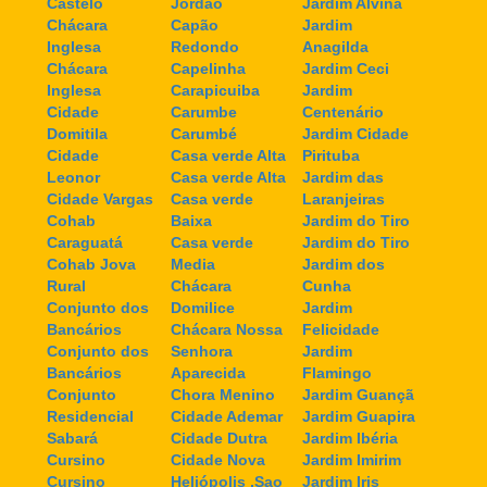
Castelo
Jordão
Jardim Alvina
Chácara
Capão
Jardim
Inglesa
Redondo
Anagilda
Chácara
Capelinha
Jardim Ceci
Inglesa
Carapicuiba
Jardim
Cidade
Carumbe
Centenário
Domitila
Carumbé
Jardim Cidade
Cidade
Casa verde Alta
Pirituba
Leonor
Casa verde Alta
Jardim das
Cidade Vargas
Casa verde
Laranjeiras
Cohab
Baixa
Jardim do Tiro
Caraguatá
Casa verde
Jardim do Tiro
Cohab Jova
Media
Jardim dos
Rural
Chácara
Cunha
Conjunto dos
Domilice
Jardim
Bancários
Chácara Nossa
Felicidade
Conjunto dos
Senhora
Jardim
Bancários
Aparecida
Flamingo
Conjunto
Chora Menino
Jardim Guançã
Residencial
Cidade Ademar
Jardim Guapira
Sabará
Cidade Dutra
Jardim Ibéria
Cursino
Cidade Nova
Jardim Imirim
Cursino
Heliópolis ,Sao
Jardim Iris