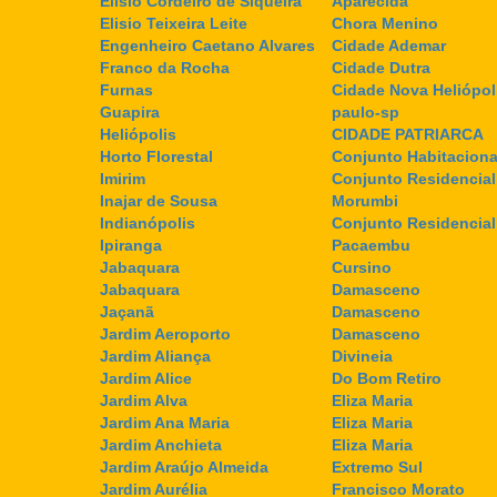
Elisio Cordeiro de Siqueira
Aparecida
Elisio Teixeira Leite
Chora Menino
Engenheiro Caetano Alvares
Cidade Ademar
Franco da Rocha
Cidade Dutra
Furnas
Cidade Nova Heliópol
Guapira
paulo-sp
Heliópolis
CIDADE PATRIARCA
Horto Florestal
Conjunto Habitaciona
Imirim
Conjunto Residencial
Inajar de Sousa
Morumbi
Indianópolis
Conjunto Residencia
Ipiranga
Pacaembu
Jabaquara
Cursino
Jabaquara
Damasceno
Jaçanã
Damasceno
Jardim Aeroporto
Damasceno
Jardim Aliança
Divineia
Jardim Alice
Do Bom Retiro
Jardim Alva
Eliza Maria
Jardim Ana Maria
Eliza Maria
Jardim Anchieta
Eliza Maria
Jardim Araújo Almeida
Extremo Sul
Jardim Aurélia
Francisco Morato