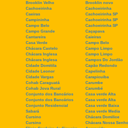
Brooklin Velho
Brooklin novo
Cachoeirinha
Cachoeirinha
Caeiras
Cachoeirinha SP
Campininha
Cachoeirinha SP
Campo Belo
Cachoeirinha SP
Campo Grande
Caçapava
Cantareira
Caieiras
Casa Verde
Campo Belo
Chácara Castelo
Campo Limpo
Chácara Inglesa
Campo Limpo
Chácara Inglesa
Campos Do Jordão
Cidade Domitila
Capão Redondo
Cidade Leonor
Capelinha
Cidade Vargas
Carapicuiba
Cohab Caraguatá
Carumbe
Cohab Jova Rural
Carumbé
Conjunto dos Bancários
Casa verde Alta
Conjunto dos Bancários
Casa verde Alta
Conjunto Residencial
Casa verde Baixa
Sabará
Casa verde Media
Cursino
Chácara Domilice
Cursino
Chácara Nossa Senho