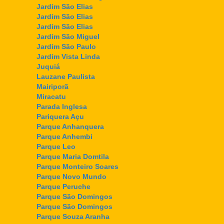
Jardim São Elias
Jardim São Elias
Jardim São Elias
Jardim São Miguel
Jardim São Paulo
Jardim Vista Linda
Juquiá
Lauzane Paulista
Mairiporã
Miracatu
Parada Inglesa
Pariquera Açu
Parque Anhanquera
Parque Anhembi
Parque Leo
Parque Maria Domtila
Parque Monteiro Soares
Parque Novo Mundo
Parque Peruche
Parque São Domingos
Parque São Domingos
Parque Souza Aranha