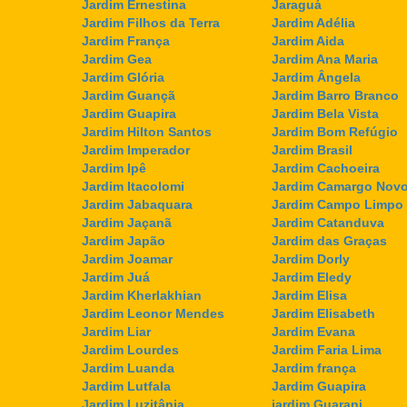
Jardim Ernestina
Jaraguá
Jardim Filhos da Terra
Jardim Adélia
Jardim França
Jardim Aida
Jardim Gea
Jardim Ana Maria
Jardim Glória
Jardim Ângela
Jardim Guançã
Jardim Barro Branco
Jardim Guapira
Jardim Bela Vista
Jardim Hilton Santos
Jardim Bom Refúgio
Jardim Imperador
Jardim Brasil
Jardim Ipê
Jardim Cachoeira
Jardim Itacolomi
Jardim Camargo Nov
Jardim Jabaquara
Jardim Campo Limpo
Jardim Jaçanã
Jardim Catanduva
Jardim Japão
Jardim das Graças
Jardim Joamar
Jardim Dorly
Jardim Juá
Jardim Eledy
Jardim Kherlakhian
Jardim Elisa
Jardim Leonor Mendes
Jardim Elisabeth
Jardim Liar
Jardim Evana
Jardim Lourdes
Jardim Faria Lima
Jardim Luanda
Jardim frança
Jardim Lutfala
Jardim Guapira
Jardim Luzitânia
jardim Guarani