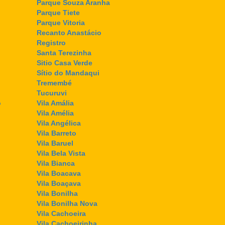
Parque Souza Aranha
Parque Tiete
Parque Vitoria
Recanto Anastácio
Registro
Santa Terezinha
Sitio Casa Verde
Sítio do Mandaqui
Tremembé
Tucuruvi
o
Vila Amália
Vila Amélia
Vila Angélica
Vila Barreto
Vila Baruel
Vila Bela Vista
Vila Bianca
Vila Boacava
Vila Boaçava
Vila Bonilha
Vila Bonilha Nova
Vila Cachoeira
Vila Cachoeirinha