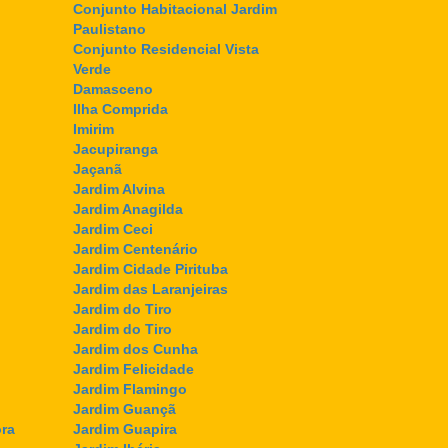
Conjunto Habitacional Jardim
Paulistano
Conjunto Residencial Vista
Verde
Damasceno
Ilha Comprida
Imirim
Jacupiranga
Jaçanã
Jardim Alvina
Jardim Anagilda
Jardim Ceci
Jardim Centenário
Jardim Cidade Pirituba
Jardim das Laranjeiras
Jardim do Tiro
Jardim do Tiro
Jardim dos Cunha
Jardim Felicidade
Jardim Flamingo
Jardim Guançã
ra
Jardim Guapira