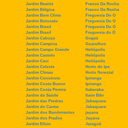
Jardim Beatriz
Franco Da Rocha
Jardim Bélgica
Franco Da Rocha
Jardim Bom Clima
Freguesia Do O
Jardim Botucatu
Freguesia Do O
Jardim Brasil
Freguesia Do O
Jardim Brasil
Freguesia do Ó
Jardim Cabuçu
Grajaú
Jardim Campina
Guarulhos
Jardim Campo Grande
Heliópolis
Jardim Castelo
Heliópolis
Jardim Ceci
Heliópolis
Jardim Celeste
Horto do Ipe
Jardim Climax
Horto florestal
Jardim Consórcio
Ipiranga
Jardim Costa Bueno
Ipiranga
Jardim Costa Pereira
Itaberaba
Jardim da Saúde
Itaim Bibi
Jardim das Predras
Jabaquara
Jardim do Carmo
Jabaquara
Jardim dos Bandeirantes
jaçana
Jardim dos Prados
Jaçana
Jardim Elísio
Jaraguá