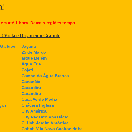
a!
 em até 1 hora. Demais regiões tempo
co! Visita e Orçamento Gratuito
Gallucci
Jaçanã
25 de Março
arque Belém
Água Fria
Cajati
Campo da Água Branca
Cananéia
Carandiru
Carandiru
Casa Verde Media
gos
Chácara Inglesa
City América
City Recanto Anastácio
Cj Hab Jardim Antártica
Cohab Vila Nova Cachoeirinha