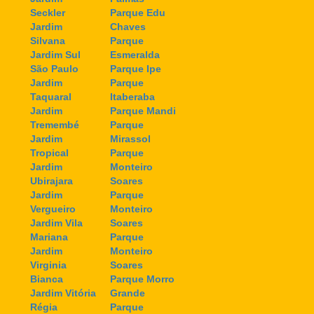
Seckler
Parque Edu
Jardim
Chaves
Silvana
Parque
Jardim Sul
Esmeralda
São Paulo
Parque Ipe
Jardim
Parque
Taquaral
Itaberaba
Jardim
Parque Mandi
Tremembé
Parque
Jardim
Mirassol
Tropical
Parque
Jardim
Monteiro
Ubirajara
Soares
Jardim
Parque
Vergueiro
Monteiro
Jardim Vila
Soares
Mariana
Parque
Jardim
Monteiro
Virginia
Soares
Bianca
Parque Morro
Jardim Vitória
Grande
Régia
Parque