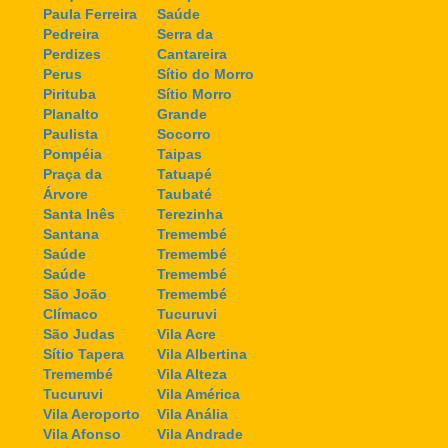
Paula Ferreira
Saúde
Pedreira
Serra da
Perdizes
Cantareira
Perus
Sítio do Morro
Pirituba
Sítio Morro
Planalto
Grande
Paulista
Socorro
Pompéia
Taipas
Praça da
Tatuapé
Árvore
Taubaté
Santa Inês
Terezinha
Santana
Tremembé
Saúde
Tremembé
Saúde
Tremembé
São João
Tremembé
Clímaco
Tucuruvi
São Judas
Vila Acre
Sítio Tapera
Vila Albertina
Tremembé
Vila Alteza
Tucuruvi
Vila América
Vila Aeroporto
Vila Anália
Vila Afonso
Vila Andrade