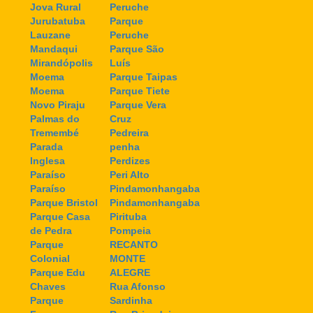
Jova Rural
Peruche
Jurubatuba
Parque
Lauzane
Peruche
Mandaqui
Parque São
Mirandópolis
Luís
Moema
Parque Taipas
Moema
Parque Tiete
Novo Piraju
Parque Vera
Palmas do
Cruz
Tremembé
Pedreira
Parada
penha
Inglesa
Perdizes
Paraíso
Peri Alto
Paraíso
Pindamonhangaba
Parque Bristol
Pindamonhangaba
Parque Casa
Pirituba
de Pedra
Pompeia
Parque
RECANTO
Colonial
MONTE
Parque Edu
ALEGRE
Chaves
Rua Afonso
Parque
Sardinha