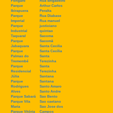
Fongaro
Rua Brigadeiro
Parque
Arthur Carlos
Ibirapuera
Peralta
Parque
Rua Diabase
Imperial
Rua manuel
Parque
justiciano
Industrial
quintao
Taquaral
Sacoma
Parque
Sacomã
Jabaquara
Santa Cecilia
Parque
Santa Cecília
Palmas do
Santa
Tremembé
Terezinha
Parque
Santa
Residencial
Terezinha
Júlia
Santana
Parque
Santana
Rodrigues
Santo Amaro
Alves
Santo Andre
Parque Sabará
Sao Bento
Parque Vila
Sao caetano
Maria
Sao Jose dos
Parque Vitória
Campos