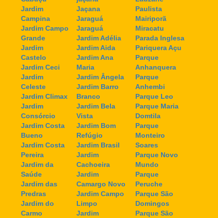
Jardim
Jaçana
Paulista
Campina
Jaraguá
Mairiporã
Jardim Campo
Jaraguá
Miracatu
Grande
Jardim Adélia
Parada Inglesa
Jardim
Jardim Aida
Pariquera Açu
Castelo
Jardim Ana
Parque
Jardim Ceci
Maria
Anhanquera
Jardim
Jardim Ângela
Parque
Celeste
Jardim Barro
Anhembi
Jardim Climax
Branco
Parque Leo
Jardim
Jardim Bela
Parque Maria
Consórcio
Vista
Domtila
Jardim Costa
Jardim Bom
Parque
Bueno
Refúgio
Monteiro
Jardim Costa
Jardim Brasil
Soares
Pereira
Jardim
Parque Novo
Jardim da
Cachoeira
Mundo
Saúde
Jardim
Parque
Jardim das
Camargo Novo
Peruche
Predras
Jardim Campo
Parque São
Jardim do
Limpo
Domingos
Carmo
Jardim
Parque São