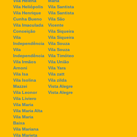
Vila Helena
Maria
Vila Heliópolis
Vila Santista
Vila Henrique
Vila Santista
Cunha Bueno
Vila São
Vila Imaculada
Vicente
Conceição
Vila Siqueira
Vila
Vila Siqueira
Independência
Vila Souza
Vila
Vila Souza
Independência
Vila Timóteo
Vila Irmãos
Vila União
Arnoni
Vila Yara
Vila Isa
Vila zatt
Vila Isolina
Vila zilda
Mazzei
Vista Alegre
Vila Leonor
Vista Alegre
Vila Liviero
Vila Maria
Vila Maria Alta
Vila Maria
Baixa
Vila Mariana
Vila Marieta