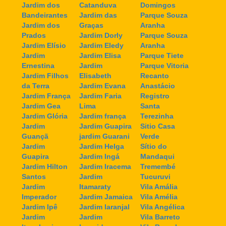
Jardim dos
Catanduva
Domingos
Bandeirantes
Jardim das
Parque Souza
Jardim dos
Graças
Aranha
Prados
Jardim Dorly
Parque Souza
Jardim Elísio
Jardim Eledy
Aranha
Jardim
Jardim Elisa
Parque Tiete
Ernestina
Jardim
Parque Vitoria
Jardim Filhos
Elisabeth
Recanto
da Terra
Jardim Evana
Anastácio
Jardim França
Jardim Faria
Registro
Jardim Gea
Lima
Santa
Jardim Glória
Jardim frança
Terezinha
Jardim
Jardim Guapira
Sitio Casa
Guançã
jardim Guarani
Verde
Jardim
Jardim Helga
Sítio do
Guapira
Jardim Ingá
Mandaqui
Jardim Hilton
Jardim Iracema
Tremembé
Santos
Jardim
Tucuruvi
Jardim
Itamaraty
Vila Amália
Imperador
Jardim Jamaica
Vila Amélia
Jardim Ipê
Jardim laranjal
Vila Angélica
Jardim
Jardim
Vila Barreto