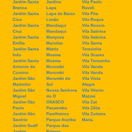
Jardim Santa
Jardins
Vila Paulo
Branca
Lapa
Raveli
Jardim Santa
Lapa de Baixo
Vila Pita
Cruz
Limão
Vila Roque
Jardim Santa
Mandaqui
Vila Rossin
Cruz
Mandaqui
Vila Sabrina
Jardim Santa
Maripora
Vila Sabrina
Emília
Marsilac
Vila Santa
Jardim Santa
Matriz
Terezinha
Inês
Moema
Vila Soares
Jardim Santo
Moema
Vila Terezinha
Antonio do
Morumbi
Vila Vanda
Cursino
Morumbi
Vila Vanda
Jardim São
Morumbi do
Vila Vista
Martinho
Sul
Alegre
Jardim São
Nossa Senhora
Vila Vitorio
Miguel
do Ó
Mazzei
Jardim São
OSASCO
Vila Zat
Paulo
Pacaembu
Vila Zélia
Jardim São
Parelheiros
Vila Zulmira
Savério
Parque Arariba
Maria
Jardim Scaff
Parque das
Jardim
Palmas