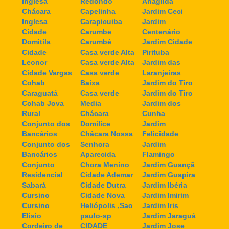
Inglesa
Redondo
Anagilda
Chácara
Capelinha
Jardim Ceci
Inglesa
Carapicuiba
Jardim
Cidade
Carumbe
Centenário
Domitila
Carumbé
Jardim Cidade
Cidade
Casa verde Alta
Pirituba
Leonor
Casa verde Alta
Jardim das
Cidade Vargas
Casa verde
Laranjeiras
Cohab
Baixa
Jardim do Tiro
Caraguatá
Casa verde
Jardim do Tiro
Cohab Jova
Media
Jardim dos
Rural
Chácara
Cunha
Conjunto dos
Domilice
Jardim
Bancários
Chácara Nossa
Felicidade
Conjunto dos
Senhora
Jardim
Bancários
Aparecida
Flamingo
Conjunto
Chora Menino
Jardim Guançã
Residencial
Cidade Ademar
Jardim Guapira
Sabará
Cidade Dutra
Jardim Ibéria
Cursino
Cidade Nova
Jardim Imirim
Cursino
Heliópolis ,Sao
Jardim Iris
Elisio
paulo-sp
Jardim Jaraguá
Cordeiro de
CIDADE
Jardim Jose