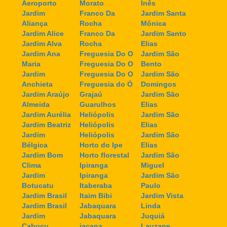
Aeroporto
Morato
Inês
Jardim
Franco Da
Jardim Santa
Aliança
Rocha
Mônica
Jardim Alice
Franco Da
Jardim Santo
Jardim Alva
Rocha
Elias
Jardim Ana
Freguesia Do O
Jardim São
Maria
Freguesia Do O
Bento
Jardim
Freguesia Do O
Jardim São
Anchieta
Freguesia do Ó
Domingos
Jardim Araújo
Grajaú
Jardim São
Almeida
Guarulhos
Elias
Jardim Aurélia
Heliópolis
Jardim São
Jardim Beatriz
Heliópolis
Elias
Jardim
Heliópolis
Jardim São
Bélgica
Horto do Ipe
Elias
Jardim Bom
Horto florestal
Jardim São
Clima
Ipiranga
Miguel
Jardim
Ipiranga
Jardim São
Botucatu
Itaberaba
Paulo
Jardim Brasil
Itaim Bibi
Jardim Vista
Jardim Brasil
Jabaquara
Linda
Jardim
Jabaquara
Juquiá
Cabuçu
jaçana
Lauzane