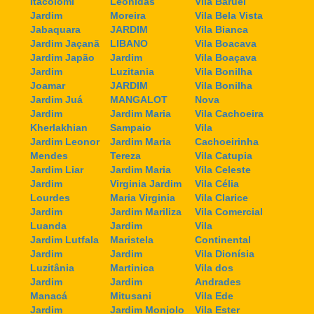
Itacolomi
Leonidas
Vila Baruel
Jardim
Moreira
Vila Bela Vista
Jabaquara
JARDIM
Vila Bianca
Jardim Jaçanã
LIBANO
Vila Boacava
Jardim Japão
Jardim
Vila Boaçava
Jardim
Luzitania
Vila Bonilha
Joamar
JARDIM
Vila Bonilha
Jardim Juá
MANGALOT
Nova
Jardim
Jardim Maria
Vila Cachoeira
Kherlakhian
Sampaio
Vila
Jardim Leonor
Jardim Maria
Cachoeirinha
Mendes
Tereza
Vila Catupia
Jardim Liar
Jardim Maria
Vila Celeste
Jardim
Virginia Jardim
Vila Célia
Lourdes
Maria Virginia
Vila Clarice
Jardim
Jardim Mariliza
Vila Comercial
Luanda
Jardim
Vila
Jardim Lutfala
Maristela
Continental
Jardim
Jardim
Vila Dionísia
Luzitânia
Martinica
Vila dos
Jardim
Jardim
Andrades
Manacá
Mitusani
Vila Ede
Jardim
Jardim Monjolo
Vila Ester