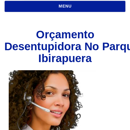
NAVEGAÇÃO
MENU
Orçamento
Desentupidora No Parq
Ibirapuera