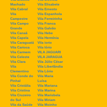
Machado
Vila Elisabete
Vila Cabral
Vila Ernesto
Vila
Vila Espanhola
Campestre
Vila Ferreirinha
Vila Campo
Vila Franca
Grande
Vila Galvão
Vila Canaã
Vila Hebe
Vila Capela
Vila Hermínia
Vila Caraguatá
Vila iorio
Vila Carioca
Vila Iório
Vila Carmem
VILA JAGUARI
Vila Celeste
VILA JARAGUA
Vila Clara
Vila Júlio César
Vila
Vila Liberlândia
Clementino
Vila Lório
Vila Conde do
Vila Maria
Pinhal
Luísa
Vila Cristália
Vila Mariana
Vila Cristina
Vila Marina
Vila Cruzeiro
Vila Marisbela
do Sul
Vila Miriam
Vila da Saúde
Vila Moinho