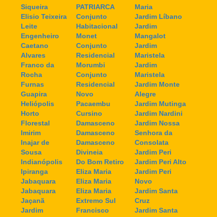
Siqueira
PATRIARCA
Maria
Elisio Teixeira
Conjunto
Jardim Líbano
Leite
Habitacional
Jardim
Engenheiro
Monet
Mangalot
Caetano
Conjunto
Jardim
Alvares
Residencial
Maristela
Franco da
Morumbi
Jardim
Rocha
Conjunto
Maristela
Furnas
Residencial
Jardim Monte
Guapira
Novo
Alegre
Heliópolis
Pacaembu
Jardim Mutinga
Horto
Cursino
Jardim Nardini
Florestal
Damasceno
Jardim Nossa
Imirim
Damasceno
Senhora da
Inajar de
Damasceno
Consolata
Sousa
Divineia
Jardim Peri
Indianópolis
Do Bom Retiro
Jardim Peri Alto
Ipiranga
Eliza Maria
Jardim Peri
Jabaquara
Eliza Maria
Novo
Jabaquara
Eliza Maria
Jardim Santa
Jaçanã
Extremo Sul
Cruz
Jardim
Francisco
Jardim Santa