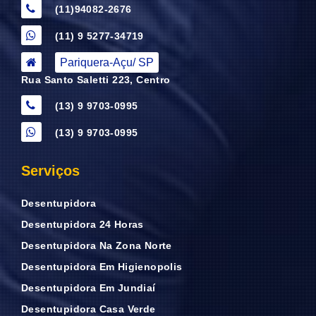
(11)94082-2676
(11) 9 5277-34719
Pariquera-Açu/ SP
Rua Santo Saletti 223, Centro
(13) 9 9703-0995
(13) 9 9703-0995
Serviços
Desentupidora
Desentupidora 24 Horas
Desentupidora Na Zona Norte
Desentupidora Em Higienopolis
Desentupidora Em Jundiaí
Desentupidora Casa Verde