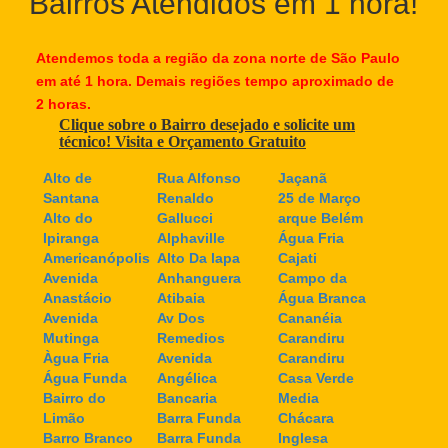
Bairros Atendidos em 1 hora!
Atendemos toda a região da zona norte de São Paulo
em até 1 hora. Demais regiões tempo aproximado de
2 horas.
Clique sobre o Bairro desejado e solicite um
técnico! Visita e Orçamento Gratuito
Alto de
Rua Alfonso
Jaçanã
Santana
Renaldo
25 de Março
Alto do
Gallucci
arque Belém
Ipiranga
Alphaville
Água Fria
Americanópolis
Alto Da lapa
Cajati
Avenida
Anhanguera
Campo da
Anastácio
Atibaia
Água Branca
Avenida
Av Dos
Cananéia
Mutinga
Remedios
Carandiru
Àgua Fria
Avenida
Carandiru
Água Funda
Angélica
Casa Verde
Bairro do
Bancaria
Media
Limão
Barra Funda
Chácara
Barro Branco
Barra Funda
Inglesa