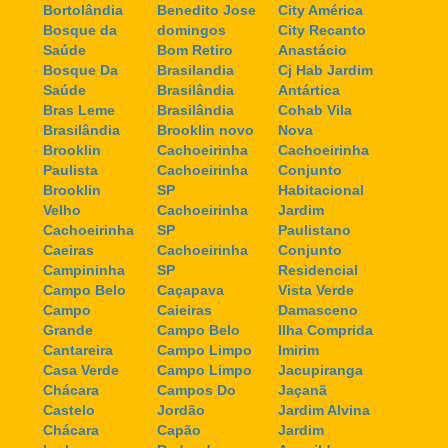
Bortolândia
Benedito Jose
City América
Bosque da
domingos
City Recanto
Saúde
Bom Retiro
Anastácio
Bosque Da
Brasilandia
Cj Hab Jardim
Saúde
Brasilândia
Antártica
Bras Leme
Brasilândia
Cohab Vila
Brasilândia
Brooklin novo
Nova
Brooklin
Cachoeirinha
Cachoeirinha
Paulista
Cachoeirinha
Conjunto
Brooklin
SP
Habitacional
Velho
Cachoeirinha
Jardim
Cachoeirinha
SP
Paulistano
Caeiras
Cachoeirinha
Conjunto
Campininha
SP
Residencial
Campo Belo
Caçapava
Vista Verde
Campo
Caieiras
Damasceno
Grande
Campo Belo
Ilha Comprida
Cantareira
Campo Limpo
Imirim
Casa Verde
Campo Limpo
Jacupiranga
Chácara
Campos Do
Jaçanã
Castelo
Jordão
Jardim Alvina
Chácara
Capão
Jardim