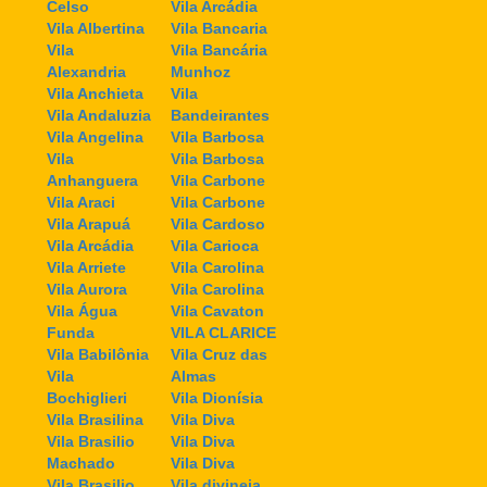
Celso
Vila Arcádia
Vila Albertina
Vila Bancaria
Vila
Vila Bancária
Alexandria
Munhoz
Vila Anchieta
Vila
Vila Andaluzia
Bandeirantes
Vila Angelina
Vila Barbosa
Vila
Vila Barbosa
Anhanguera
Vila Carbone
Vila Araci
Vila Carbone
Vila Arapuá
Vila Cardoso
Vila Arcádia
Vila Carioca
Vila Arriete
Vila Carolina
Vila Aurora
Vila Carolina
Vila Água
Vila Cavaton
Funda
VILA CLARICE
Vila Babilônia
Vila Cruz das
Vila
Almas
Bochiglieri
Vila Dionísia
Vila Brasilina
Vila Diva
Vila Brasilio
Vila Diva
Machado
Vila Diva
Vila Brasilio
Vila divineia