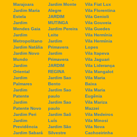
Marajoara
Jardim Monte
Vila Fiat Lux
Jardim Maria
Alegre
Vila Florentina
Estela
JARDIM
Vila Genioli
Jardim
MUTINGA
Vila Gouveia
Mendes Gaia
Jardim Pereira
Vila Guedes
Jardim
Leite
Vila Hermínia
Metropolitano
Jardim
Vila Hermínia
Jardim Natália
Primavera
Lopes
Jardim Novo
Jardim
Vila Itapeva
Mundo
Primavera
Vila Jaguari
Jardim
JARDIM
Vila Liderança
Oriental
REGINA
Vila Mangalot
Jardim
Jardim Sao
Vila Maria
Palmares
Bento
Baixa
Jardim
Jardim Sao
Vila Maria
Patente
paulo
Eugênia
Jardim
Jardim Sao
Vila Mariza
Patente Novo
paulo
Mazzei
Jardim Peri
Jardim Saõ
Vila Medeiros
Jardim
Luís
Vila Minosi
Previdência
Jardim São
Vila Nova
Jardim Sabará
Silvestre
Cachoeirinha