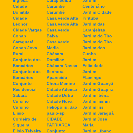
Inglesa
Carapicuiba
Jardim
Cidade
Carumbe
Centenário
Domitila
Carumbé
Jardim Cidade
Cidade
Casa verde Alta
Pirituba
Leonor
Casa verde Alta
Jardim das
Cidade Vargas
Casa verde
Laranjeiras
Cohab
Baixa
Jardim do Tiro
Caraguatá
Casa verde
Jardim do Tiro
Cohab Jova
Media
Jardim dos
Rural
Chácara
Cunha
Conjunto dos
Domilice
Jardim
Bancários
Chácara Nossa
Felicidade
Conjunto dos
Senhora
Jardim
Bancários
Aparecida
Flamingo
Conjunto
Chora Menino
Jardim Guançã
Residencial
Cidade Ademar
Jardim Guapira
Sabará
Cidade Dutra
Jardim Ibéria
Cursino
Cidade Nova
Jardim Imirim
Cursino
Heliópolis ,Sao
Jardim Iris
Elisio
paulo-sp
Jardim Jaraguá
Cordeiro de
CIDADE
Jardim Jose
Siqueira
PATRIARCA
Maria
Elisio Teixeira
Conjunto
Jardim Líbano