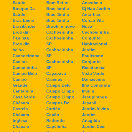
Saúde
Bom Retiro
Anastácio
Bosque Da
Brasilandia
Cj Hab Jardim
Saúde
Brasilândia
Antártica
Bras Leme
Brasilândia
Cohab Vila
Brasilândia
Brooklin novo
Nova
Brooklin
Cachoeirinha
Cachoeirinha
Paulista
Cachoeirinha
Conjunto
Brooklin
SP
Habitacional
Velho
Cachoeirinha
Jardim
Cachoeirinha
SP
Paulistano
Caeiras
Cachoeirinha
Conjunto
Campininha
SP
Residencial
Campo Belo
Caçapava
Vista Verde
Campo
Caieiras
Damasceno
Grande
Campo Belo
Ilha Comprida
Cantareira
Campo Limpo
Imirim
Casa Verde
Campo Limpo
Jacupiranga
Chácara
Campos Do
Jaçanã
Castelo
Jordão
Jardim Alvina
Chácara
Capão
Jardim
Inglesa
Redondo
Anagilda
Chácara
Capelinha
Jardim Ceci