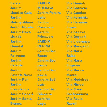
Estela
JARDIM
Vila Genioli
Jardim
MUTINGA
Vila Gouveia
Mendes Gaia
Jardim Pereira
Vila Guedes
Jardim
Leite
Vila Hermínia
Metropolitano
Jardim
Vila Hermínia
Jardim Natália
Primavera
Lopes
Jardim Novo
Jardim
Vila Itapeva
Mundo
Primavera
Vila Jaguari
Jardim
JARDIM
Vila Liderança
Oriental
REGINA
Vila Mangalot
Jardim
Jardim Sao
Vila Maria
Palmares
Bento
Baixa
Jardim
Jardim Sao
Vila Maria
Patente
paulo
Eugênia
Jardim
Jardim Sao
Vila Mariza
Patente Novo
paulo
Mazzei
Jardim Peri
Jardim Saõ
Vila Medeiros
Jardim
Luís
Vila Minosi
Previdência
Jardim São
Vila Nova
Jardim Sabará
Silvestre
Cachoeirinha
Jardim Santa
Jardins
Vila Paulo
Branca
Lapa
Raveli