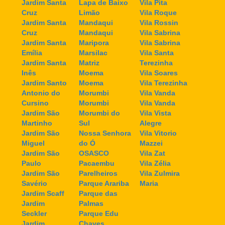
Jardim Santa
Lapa de Baixo
Vila Pita
Cruz
Limão
Vila Roque
Jardim Santa
Mandaqui
Vila Rossin
Cruz
Mandaqui
Vila Sabrina
Jardim Santa
Maripora
Vila Sabrina
Emília
Marsilac
Vila Santa
Jardim Santa
Matriz
Terezinha
Inês
Moema
Vila Soares
Jardim Santo
Moema
Vila Terezinha
Antonio do
Morumbi
Vila Vanda
Cursino
Morumbi
Vila Vanda
Jardim São
Morumbi do
Vila Vista
Martinho
Sul
Alegre
Jardim São
Nossa Senhora
Vila Vitorio
Miguel
do Ó
Mazzei
Jardim São
OSASCO
Vila Zat
Paulo
Pacaembu
Vila Zélia
Jardim São
Parelheiros
Vila Zulmira
Savério
Parque Arariba
Maria
Jardim Scaff
Parque das
Jardim
Palmas
Seckler
Parque Edu
Jardim
Chaves