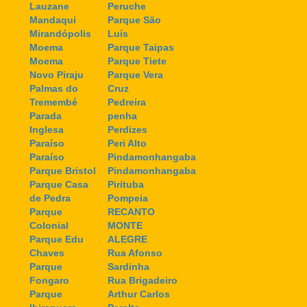
Lauzane
Peruche
Mandaqui
Parque São
Mirandópolis
Luís
Moema
Parque Taipas
Moema
Parque Tiete
Novo Piraju
Parque Vera
Palmas do
Cruz
Tremembé
Pedreira
Parada
penha
Inglesa
Perdizes
Paraíso
Peri Alto
Paraíso
Pindamonhangaba
Parque Bristol
Pindamonhangaba
Parque Casa
Pirituba
de Pedra
Pompeia
Parque
RECANTO
Colonial
MONTE
Parque Edu
ALEGRE
Chaves
Rua Afonso
Parque
Sardinha
Fongaro
Rua Brigadeiro
Parque
Arthur Carlos