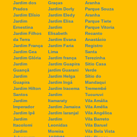
Jardim dos
Graças
Aranha
Prados
Jardim Dorly
Parque Souza
Jardim Elísio
Jardim Eledy
Aranha
Jardim
Jardim Elisa
Parque Tiete
Ernestina
Jardim
Parque Vitoria
Jardim Filhos
Elisabeth
Recanto
da Terra
Jardim Evana
Anastácio
Jardim França
Jardim Faria
Registro
Jardim Gea
Lima
Santa
Jardim Glória
Jardim frança
Terezinha
Jardim
Jardim Guapira
Sitio Casa
Guançã
jardim Guarani
Verde
Jardim
Jardim Helga
Sítio do
Guapira
Jardim Ingá
Mandaqui
Jardim Hilton
Jardim Iracema
Tremembé
Santos
Jardim
Tucuruvi
Jardim
Itamaraty
Vila Amália
Imperador
Jardim Jamaica
Vila Amélia
Jardim Ipê
Jardim laranjal
Vila Angélica
Jardim
Jardim
Vila Barreto
Itacolomi
Leonidas
Vila Baruel
Jardim
Moreira
Vila Bela Vista