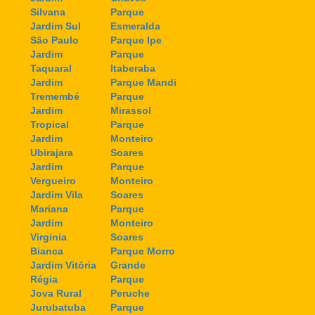
Silvana
Parque
Jardim Sul
Esmeralda
São Paulo
Parque Ipe
Jardim
Parque
Taquaral
Itaberaba
Jardim
Parque Mandi
Tremembé
Parque
Jardim
Mirassol
Tropical
Parque
Jardim
Monteiro
Ubirajara
Soares
Jardim
Parque
Vergueiro
Monteiro
Jardim Vila
Soares
Mariana
Parque
Jardim
Monteiro
Virginia
Soares
Bianca
Parque Morro
Jardim Vitória
Grande
Régia
Parque
Jova Rural
Peruche
Jurubatuba
Parque