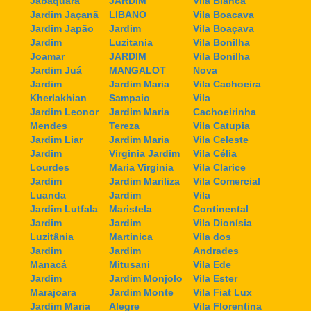
Jabaquara
JARDIM
Vila Bianca
Jardim Jaçanã
LIBANO
Vila Boacava
Jardim Japão
Jardim
Vila Boaçava
Jardim
Luzitania
Vila Bonilha
Joamar
JARDIM
Vila Bonilha
Jardim Juá
MANGALOT
Nova
Jardim
Jardim Maria
Vila Cachoeira
Kherlakhian
Sampaio
Vila
Jardim Leonor
Jardim Maria
Cachoeirinha
Mendes
Tereza
Vila Catupia
Jardim Liar
Jardim Maria
Vila Celeste
Jardim
Virginia Jardim
Vila Célia
Lourdes
Maria Virginia
Vila Clarice
Jardim
Jardim Mariliza
Vila Comercial
Luanda
Jardim
Vila
Jardim Lutfala
Maristela
Continental
Jardim
Jardim
Vila Dionísia
Luzitânia
Martinica
Vila dos
Jardim
Jardim
Andrades
Manacá
Mitusani
Vila Ede
Jardim
Jardim Monjolo
Vila Ester
Marajoara
Jardim Monte
Vila Fiat Lux
Jardim Maria
Alegre
Vila Florentina