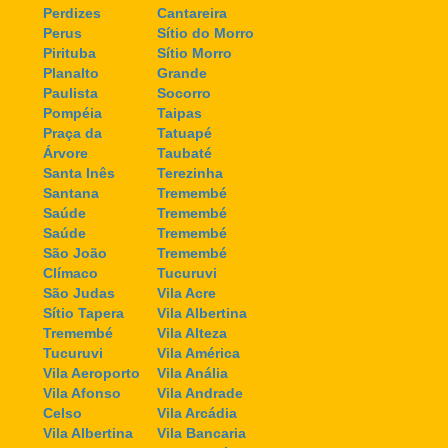
Perdizes
Cantareira
Perus
Sítio do Morro
Pirituba
Sítio Morro
Planalto
Grande
Paulista
Socorro
Pompéia
Taipas
Praça da
Tatuapé
Árvore
Taubaté
Santa Inês
Terezinha
Santana
Tremembé
Saúde
Tremembé
Saúde
Tremembé
São João
Tremembé
Clímaco
Tucuruvi
São Judas
Vila Acre
Sítio Tapera
Vila Albertina
Tremembé
Vila Alteza
Tucuruvi
Vila América
Vila Aeroporto
Vila Anália
Vila Afonso
Vila Andrade
Celso
Vila Arcádia
Vila Albertina
Vila Bancaria