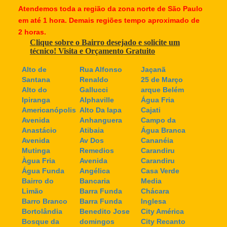
Atendemos toda a região da zona norte de São Paulo
em até 1 hora. Demais regiões tempo aproximado de
2 horas.
Clique sobre o Bairro desejado e solicite um
técnico! Visita e Orçamento Gratuito
Alto de
Rua Alfonso
Jaçanã
Santana
Renaldo
25 de Março
Alto do
Gallucci
arque Belém
Ipiranga
Alphaville
Água Fria
Americanópolis
Alto Da lapa
Cajati
Avenida
Anhanguera
Campo da
Anastácio
Atibaia
Água Branca
Avenida
Av Dos
Cananéia
Mutinga
Remedios
Carandiru
Àgua Fria
Avenida
Carandiru
Água Funda
Angélica
Casa Verde
Bairro do
Bancaria
Media
Limão
Barra Funda
Chácara
Barro Branco
Barra Funda
Inglesa
Bortolândia
Benedito Jose
City América
Bosque da
domingos
City Recanto