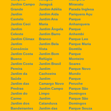
Jardim Campo
Jaraguá
Miracatu
Grande
Jardim Adélia
Parada Inglesa
Jardim
Jardim Aida
Pariquera Açu
Castelo
Jardim Ana
Parque
Jardim Ceci
Maria
Anhanquera
Jardim
Jardim Ângela
Parque
Celeste
Jardim Barro
Anhembi
Jardim Climax
Branco
Parque Leo
Jardim
Jardim Bela
Parque Maria
Consórcio
Vista
Domtila
Jardim Costa
Jardim Bom
Parque
Bueno
Refúgio
Monteiro
Jardim Costa
Jardim Brasil
Soares
Pereira
Jardim
Parque Novo
Jardim da
Cachoeira
Mundo
Saúde
Jardim
Parque
Jardim das
Camargo Novo
Peruche
Predras
Jardim Campo
Parque São
Jardim do
Limpo
Domingos
Carmo
Jardim
Parque São
Jardim dos
Catanduva
Domingos
Bandeirantes
Jardim das
Parque Souza