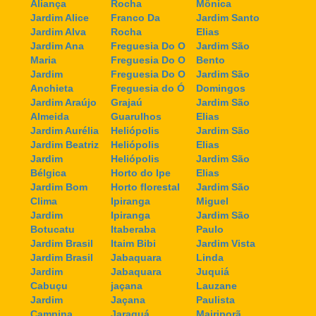
Aliança
Rocha
Mônica
Jardim Alice
Franco Da
Jardim Santo
Jardim Alva
Rocha
Elias
Jardim Ana
Freguesia Do O
Jardim São
Maria
Freguesia Do O
Bento
Jardim
Freguesia Do O
Jardim São
Anchieta
Freguesia do Ó
Domingos
Jardim Araújo
Grajaú
Jardim São
Almeida
Guarulhos
Elias
Jardim Aurélia
Heliópolis
Jardim São
Jardim Beatriz
Heliópolis
Elias
Jardim
Heliópolis
Jardim São
Bélgica
Horto do Ipe
Elias
Jardim Bom
Horto florestal
Jardim São
Clima
Ipiranga
Miguel
Jardim
Ipiranga
Jardim São
Botucatu
Itaberaba
Paulo
Jardim Brasil
Itaim Bibi
Jardim Vista
Jardim Brasil
Jabaquara
Linda
Jardim
Jabaquara
Juquiá
Cabuçu
jaçana
Lauzane
Jardim
Jaçana
Paulista
Campina
Jaraguá
Mairiporã