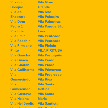
Vila do
Vila Morro
Bosque
Grande
Vila do
Vila Nilo
Encontro
Vila Palmeira
Vila Dom
Vila Palmeiras
Pedro 1º
Vila Parque São
Vila Ede
Luís
Vila Emir
Vila Penteado
Vila Facchini
Vila Penteado
Vila Firmiano
Vila Picinin
Pinto
VILA PIRITUBA
Vila Gaúcha
Vila Português
Vila Guaca
Vila Prado
Vila Guarani
Vila Prado
Vila Guilherme
Vila Primavera
Vila
Vila Progresso
Gumercindo
Vila Rica
Vila
Vila Santa
Gumercindo
Delfina
Vila Gustavo
Vila Santa
Vila Helena
Maria
Vila Heliópolis
Vila Santista