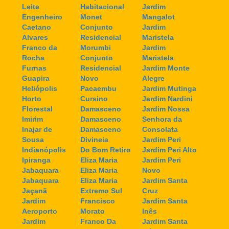
Leite
Habitacional
Jardim
Engenheiro
Monet
Mangalot
Caetano
Conjunto
Jardim
Alvares
Residencial
Maristela
Franco da
Morumbi
Jardim
Rocha
Conjunto
Maristela
Furnas
Residencial
Jardim Monte
Guapira
Novo
Alegre
Heliópolis
Pacaembu
Jardim Mutinga
Horto
Cursino
Jardim Nardini
Florestal
Damasceno
Jardim Nossa
Imirim
Damasceno
Senhora da
Inajar de
Damasceno
Consolata
Sousa
Divineia
Jardim Peri
Indianópolis
Do Bom Retiro
Jardim Peri Alto
Ipiranga
Eliza Maria
Jardim Peri
Jabaquara
Eliza Maria
Novo
Jabaquara
Eliza Maria
Jardim Santa
Jaçanã
Extremo Sul
Cruz
Jardim
Francisco
Jardim Santa
Aeroporto
Morato
Inês
Jardim
Franco Da
Jardim Santa