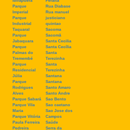
Ibirapuera
Peralta
Parque
Rua Diabase
Imperial
Rua manuel
Parque
justiciano
Industrial
quintao
Taquaral
Sacoma
Parque
Sacomã
Jabaquara
Santa Cecilia
Parque
Santa Cecília
Palmas do
Santa
Tremembé
Terezinha
Parque
Santa
Residencial
Terezinha
Júlia
Santana
Parque
Santana
Rodrigues
Santo Amaro
Alves
Santo Andre
Parque Sabará
Sao Bento
Parque Vila
Sao caetano
Maria
Sao Jose dos
Parque Vitória
Campos
Paula Ferreira
Saúde
Pedreira
Serra da