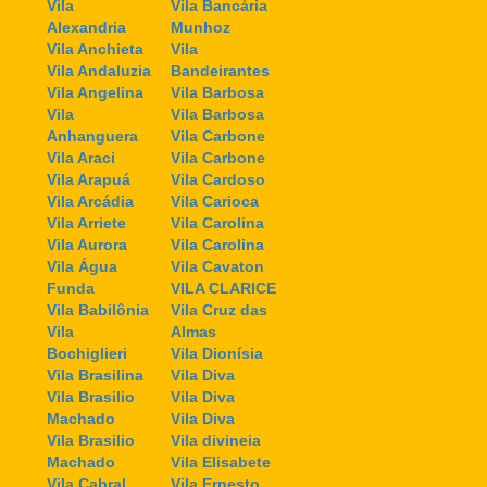
Vila
Vila Bancária
Alexandria
Munhoz
Vila Anchieta
Vila
Vila Andaluzia
Bandeirantes
Vila Angelina
Vila Barbosa
Vila
Vila Barbosa
Anhanguera
Vila Carbone
Vila Araci
Vila Carbone
Vila Arapuá
Vila Cardoso
Vila Arcádia
Vila Carioca
Vila Arriete
Vila Carolina
Vila Aurora
Vila Carolina
Vila Água
Vila Cavaton
Funda
VILA CLARICE
Vila Babilônia
Vila Cruz das
Vila
Almas
Bochiglieri
Vila Dionísia
Vila Brasilina
Vila Diva
Vila Brasilio
Vila Diva
Machado
Vila Diva
Vila Brasilio
Vila divineia
Machado
Vila Elisabete
Vila Cabral
Vila Ernesto